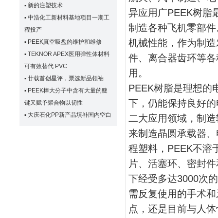
▪
新的注塑技术
异应用广PEEK树
▪
中浩化工新材料基地项目一期工
制造各种飞机零部件
程投产
机械性能，作为制造
▪
PEEK真空吸盘的维护和维修
▪
TEKNOR APEX医用弹性体材料
件、离合器齿环等各
可有效替代 PVC
用。
▪
廿载首创星评，票选新品领袖
PEEK树脂是理想
▪
PEEK棒大分子中含有大量的醚
下，仍能保持良好的
键又赋予聚合物以韧性
▪
大庆石化PP新产品填补国内空白
二大应用领域，制造
来制造晶圆承载器、
程塑料，PEEK不
片、活塞环、密封件和
下经受多达3000
需反复使用的手术和
点，还是目前与人体