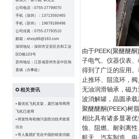
联系人：黄小姐 林先生
公司电话：0755-27799070
手机（深圳）：13713592465
手机（苏州）：19879188498
公司传真：0755-27793510
邮箱：xhxsy88@163.com
深圳地址：深圳市宝安区共和工业
由于PEEK(聚醚
区D栋103号
子电气、仪器仪表、
苏州地址：江苏省苏州市吴中区甪
得到了广泛的应用。
直镇（办事处）
止推环、阻流环，阀
无油润滑轴承，磁力
相关资讯
波消解罐，晶圆承载
▪
最优化飞机支架，庞巴迪等商用
聚醚醚酮(PEEK
飞机已使用
相比具有诸多显著优
▪
挥发性有机物污染防治技术政策
蚀、阻燃、耐剥离性
出台
▪
帝人集团扩充在中国的研发功能
航天、汽车制造、电