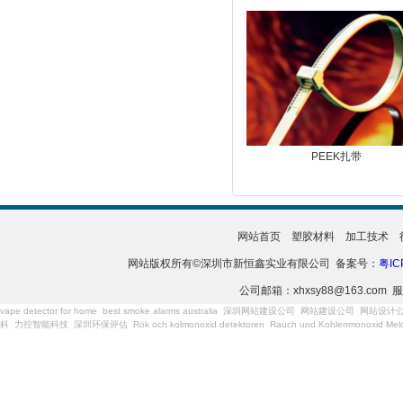
PEEK扎带
网站首页
塑胶材料
加工技术
网站版权所有©深圳市新恒鑫实业有限公司 备案号：
粤IC
公司邮箱：xhxsy88@163.com 服
vape detector for home
best smoke alarms australia
深圳网站建设公司
网站建设公司
网站设计
科
力控智能科技
深圳环保评估
Rök och kolmonoxid detektoren
Rauch und Kohlenmonoxid Meld