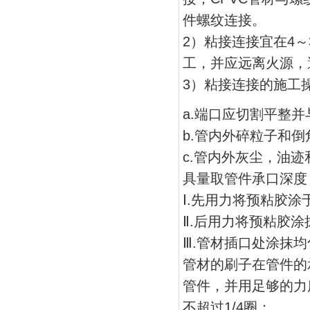
件螺纹连接。
2）粘接连接宜在4
工，并应远离火源，
3）粘接连接的施工
a.端口应切割平整
b.管内外碎粒子和倒
c.管内外灰尘，油迹
具量取管件承口深度
Ⅰ.先用力将预粘胶
Ⅱ.后用力将预粘胶
Ⅲ.管材插口处涂抹
管材的刷子在管件的
管件，并用足够的力
不超过1/4圈；