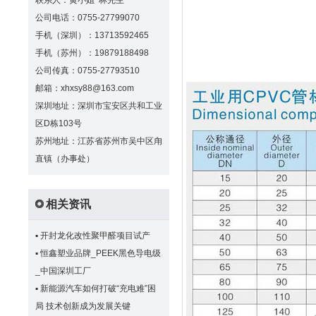
联系人：黄小姐 林先生
公司电话：0755-27799070
手机（深圳）：13713592465
手机（苏州）：19879188498
公司传真：0755-27793510
邮箱：xhxsy88@163.com
深圳地址：深圳市宝安区共和工业
区D栋103号
苏州地址：江苏省苏州市吴中区甪
直镇（办事处）
相关资讯
▪
开封龙化改性聚甲醛项目试产
▪
恒鑫塑业品牌_PEEK黑色导电级
_中国深圳工厂
▪
新能源汽车如何打破“充电难”困
局 技术创新成为发展关键