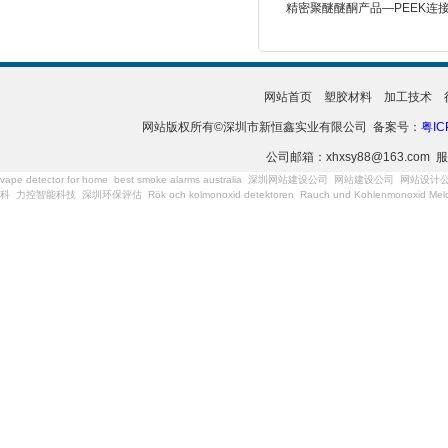
精密聚醚醚酮产品—PEEK连
网站首页
塑胶材料
加工技术
网站版权所有©深圳市新恒鑫实业有限公司 备案号：
粤IC
公司邮箱：xhxsy88@163.com 服
vape detector for home
best smoke alarms australia
深圳网站建设公司
网站建设公司
网站设计
科
力控智能科技
深圳环保评估
Rök och kolmonoxid detektoren
Rauch und Kohlenmonoxid Meld