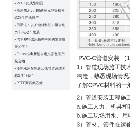
▪
PEEK的成型制品
▪
松原来禾5万t聚醚多元醇等秸秆
炼制生产线投产
▪
巴斯夫：以关键材料助力混合动
力车/电动车发展
▪
汽车塑料燃油箱在中国的发展前
景如何？
▪
Foster推出新型自定义颜色医用
PVC-C管道安装 
聚合物
1）管道现场施工技
▪
冷热水用耐热聚乙烯管道系统国
构造，熟悉现场情况
标3月“上岗”
▪
PTFE聚四氟乙烯
了解CPVC材料的
2）管道安装工程施
a.施工人力、机具
b.施工现场用水、
3）管材、管件在运