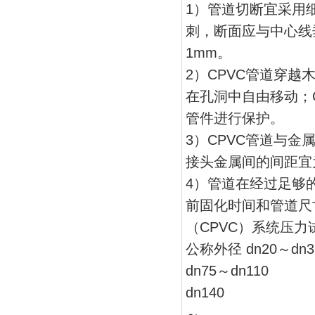
1）管道切断宜采用
刺，断面应与中心线垂
1mm。
2）CPVC管道穿
在孔洞中自由移动；
管件进行保护。
3）CPVC管道与
接头金属间的间距宜为
4）管道在经过足够
前固化时间和管道尺
（CPVC）系统压
公称外径 dn20～dn32
dn75～dn110
dn140
～