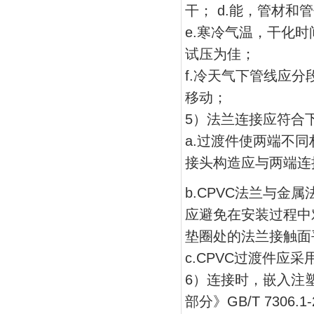
干； d.能，管材
e.寒冷气温，干化
试压为佳；
f.冷天气下管线应
移动；
5）法兰连接应符合
a.过渡件使两端不
接头构造应与两端连
b.CPVC法兰与
应避免在安装过程中
垫圈处的法兰接触
c.CPVC过渡件应
6）连接时，嵌入注
部分》GB/T 7306