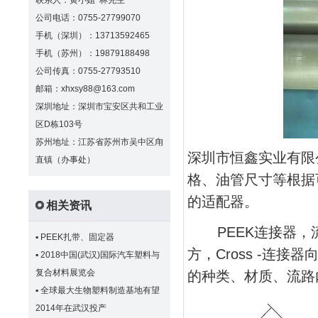
联系人：黄小姐 林先生
公司电话：0755-27799070
手机（深圳）：13713592465
手机（苏州）：19879188498
公司传真：0755-27793510
邮箱：xhxsy88@163.com
深圳地址：深圳市宝安区共和工业
区D栋103号
苏州地址：江苏省苏州市吴中区甪
深圳市恒鑫实业有限
直镇（办事处）
格、油管尺寸等根据
的适配器。
相关资讯
PEEK连接器
，
▪
PEEK扎带、固定器
方，Cross -连
▪
2018中国(武汉)国际汽车塑料与
复合材料展览会
的种类、材质、流路
▪
全球最大生物塑料制造基地有望
2014年在武汉投产