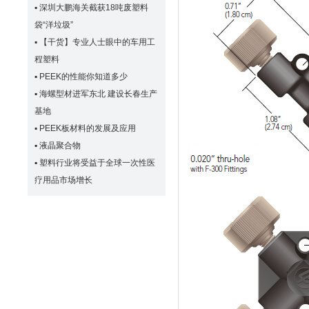
▪
深圳大鹏海关截获18吨废塑料
袋“洋垃圾”
▪
【干货】专业人士眼中的车用工
程塑料
▪
PEEK的性能你知道多少
▪
海螺型材进军东北 建设长春生产
基地
▪
PEEK板材料的发展及应用
▪
液晶聚合物
▪
塑料行业将受益于全球一次性医
疗用品市场增长