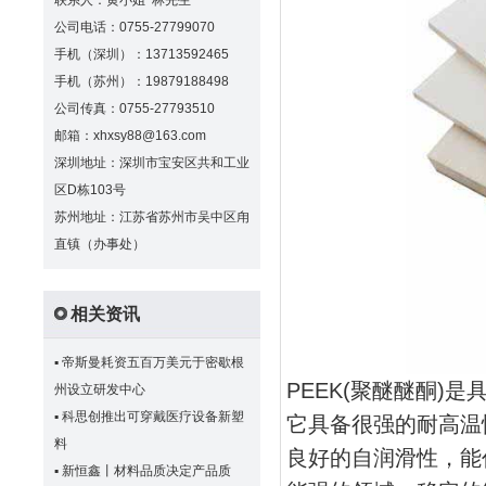
联系人：黄小姐 林先生
公司电话：0755-27799070
手机（深圳）：13713592465
手机（苏州）：19879188498
公司传真：0755-27793510
邮箱：xhxsy88@163.com
深圳地址：深圳市宝安区共和工业
区D栋103号
苏州地址：江苏省苏州市吴中区甪
直镇（办事处）
相关资讯
▪
帝斯曼耗资五百万美元于密歇根
PEEK(聚醚醚酮
州设立研发中心
▪
科思创推出可穿戴医疗设备新塑
它具备很强的耐高温
料
良好的自润滑性，能
▪
新恒鑫丨材料品质决定产品质