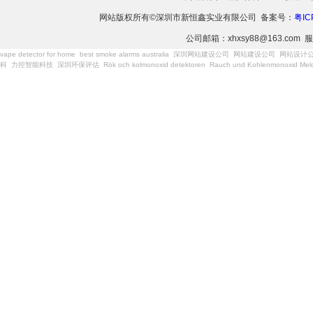
网站版权所有©深圳市新恒鑫实业有限公司 备案号：
粤IC
公司邮箱：xhxsy88@163.com 服
vape detector for home
best smoke alarms australia
深圳网站建设公司
网站建设公司
网站设计
科
力控智能科技
深圳环保评估
Rök och kolmonoxid detektoren
Rauch und Kohlenmonoxid Meld