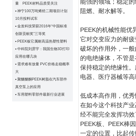
能强的领域；稳定的
量 PEEK材料品质受关注
阻燃、耐水解等。
▪
神宁100万吨烯烃二期项目计划
10月投料试车
▪
金发科技荣获2016年“中国标准
PEEK的机械性能
创新贡献奖”三等奖
它对交变应力的耐疲
▪
PEEK板它属耐高温热塑性塑料
破坏的作用外，一般
▪
中科院刘雳宇：我国生物3D打印
应用在哪几块
的电绝缘体，不管是
▪
需求难有放量 PVC价格走稳概率
保持稳定的绝缘性。
大
电器、医疗器械等高
▪
聚醚醚酮PEEK树脂在汽车部件
真空泵上的应用
▪
车用塑料零部件最新行业进展
低成本高作用，优秀
在如今这个科技产业
经不能完全发挥功效
PEEK板、PEE
一定的位置，比起传