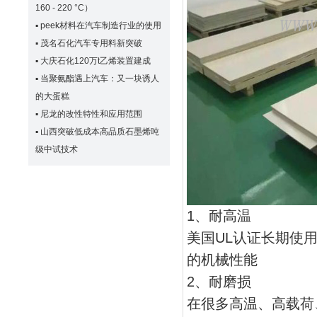
160 - 220 °C）
▪
peek材料在汽车制造行业的使用
▪
茂名石化汽车专用料新突破
▪
大庆石化120万t乙烯装置建成
▪
当聚氨酯遇上汽车：又一块诱人
的大蛋糕
▪
尼龙的改性特性和应用范围
▪
山西突破低成本高品质石墨烯吨
级中试技术
1、耐高温
美国UL认证长期使用
的机械性能
2、耐磨损
在很多高温、高载荷