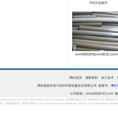
PEEK选镀环
peek棒防静电peek棒进口pee
网站首页
塑胶材料
加工技术
网站版权所有©深圳市新恒鑫实业有限公司 备案号：
粤IC
公司邮箱：xhxsy88@163.com 服
vape detector for home
best smoke alarms australia
深圳网站建设公司
网站建设公司
网站设计
科
力控智能科技
深圳环保评估
Rök och kolmonoxid detektoren
Rauch und Kohlenmonoxid Meld