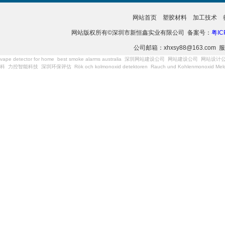
网站首页
塑胶材料
加工技术
网站版权所有©深圳市新恒鑫实业有限公司 备案号：
粤IC
公司邮箱：xhxsy88@163.com 服
vape detector for home
best smoke alarms australia
深圳网站建设公司
网站建设公司
网站设计
科
力控智能科技
深圳环保评估
Rök och kolmonoxid detektoren
Rauch und Kohlenmonoxid Meld