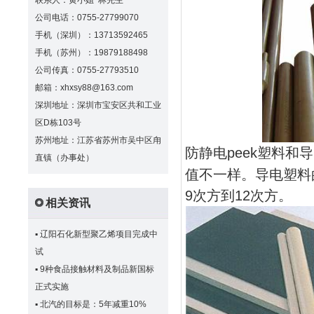
联系人：黄小姐 林先生
公司电话：0755-27799070
手机（深圳）：13713592465
手机（苏州）：19879188498
公司传真：0755-27793510
邮箱：xhxsy88@163.com
深圳地址：深圳市宝安区共和工业
区D栋103号
苏州地址：江苏省苏州市吴中区甪
防静电peek塑料和
直镇（办事处）
值不一样。
导电塑料
9次方到12次方。
相关资讯
▪
辽阳石化新型聚乙烯项目完成中
试
▪
9种食品接触材料及制品新国标
正式实施
▪
北汽的目标是：5年减重10%