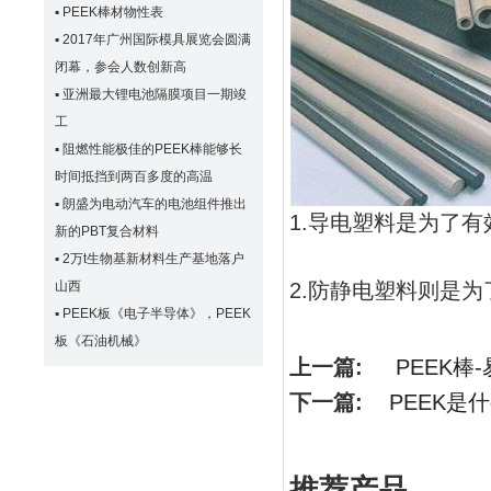
▪
PEEK棒材物性表
▪
2017年广州国际模具展览会圆满
闭幕，参会人数创新高
▪
亚洲最大锂电池隔膜项目一期竣
工
▪
阻燃性能极佳的PEEK棒能够长
时间抵挡到两百多度的高温
▪
朗盛为电动汽车的电池组件推出
1.导电塑料是为了
新的PBT复合材料
▪
2万t生物基新材料生产基地落户
山西
2.防静电塑料则是
▪
PEEK板《电子半导体》，PEEK
板《石油机械》
上一篇:
PEEK棒
下一篇:
PEEK是
推荐产品