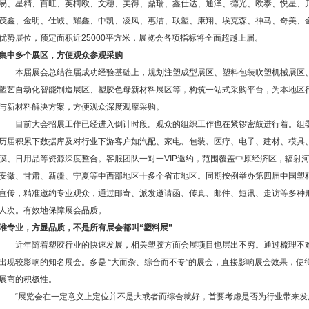
易、星精、百旺、英柯欧、文穗、美得、鼎瑞、鑫仕达、通泽、德光、欧泰、悦星、
茂鑫、金明、仕诚、耀鑫、中凯、凌凤、惠洁、联塑、康翔、埃克森、神马、奇美、金
优势展位，预定面积近25000平方米，展览会各项指标将全面超越上届。
集中多个展区，方便观众参观采购
本届展会总结往届成功经验基础上，规划注塑成型展区、塑料包装吹塑机械展区、
塑艺自动化智能制造展区、塑胶色母新材料展区等，构筑一站式采购平台，为本地区
与新材料解决方案，方便观众深度观摩采购。
目前大会招展工作已经进入倒计时段。观众的组织工作也在紧锣密鼓进行着。组委
历届积累下数据库及对行业下游客户如汽配、家电、包装、医疗、电子、建材、模具
膜、日用品等资源深度整合。客服团队一对一VIP邀约，范围覆盖中原经济区，辐射
安徽、甘肃、新疆、宁夏等中西部地区十多个省市地区。同期按例举办第四届中国塑
宣传，精准邀约专业观众，通过邮寄、派发邀请函、传真、邮件、短讯、走访等多种形
人次。有效地保障展会品质。
唯专业，方显品质，不是所有展会都叫“塑料展”
近年随着塑胶行业的快速发展，相关塑胶方面会展项目也层出不穷。通过梳理不难发
出现较影响的知名展会。多是 “大而杂、综合而不专”的展会，直接影响展会效果，
展商的积极性。
“展览会在一定意义上定位并不是大或者而综合就好，首要考虑是否为行业带来发