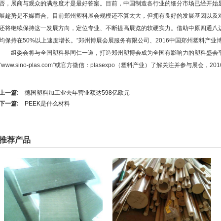
否，展商与观众的满意度才是最好答案。目前，中国制造各行业的细分市场已经开始
展趁势是不媒而合。目前郑州塑料展会规模还不算太大，但拥有良好的发展基因以及
还将继续保持这一发展方向，定位专业、不断提高展览的软硬实力。借助中原四通八
均保持在50%以上速度增长。”郑州博展会展服务有限公司、2016中国郑州塑料产
组委会将与全国塑料界同仁一道，打造郑州塑博会成为全国有影响力的塑料盛会平
“www.sino-plas.com”或官方微信：plasexpo（塑料产业）了解关注并参与展会，
上一篇:
德国塑料加工业去年营业额达598亿欧元
下一篇:
PEEK是什么材料
推荐产品