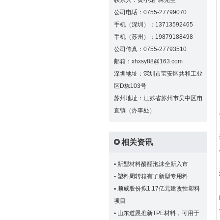
联系人：黄小姐 林先生
公司电话：0755-27799070
手机（深圳）：13713592465
手机（苏州）：19879188498
公司传真：0755-27793510
邮箱：xhxsy88@163.com
深圳地址：深圳市宝安区共和工业
区D栋103号
苏州地址：江苏省苏州市吴中区甪
直镇（办事处）
相关资讯
▪
新型材料酚醛泡沫全新入市
▪
塑料周转箱有了新型专用料
▪
顺威股份拟1.17亿元建改性塑料
项目
▪
山东道恩推新TPE材料，可用于