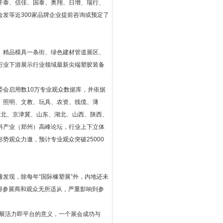
开泰、信佳、国泰、奥翔、日增、瑞行、
发等近300家品牌企业提前咨询或预定了
精品模具一条街、绿色建材管道展区、
行业下游展示行业领域最新尖端塑胶装备
会启用数10万专业观众数据库，并依据
、照明、文教、玩具、农资、线缆、薄
河北、京津冀、山东、湖北、山西、陕西、
料产业（郑州）高峰论坛，行业上下立体
势观众力邀，预计专业观众突破25000
现，除每年“国际橡塑展”外，内地还未
使得参展商和观众无所适从，严重影响到参
展活力即平台的意义，一个展会成功与