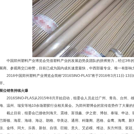
中国郑州塑料产业博览会凭借塑料产业的发展趋势及团队的拼搏努力，经过3年的
展商、参观商交口称赞，目前已成为国内成长速度最快，中西部最专业、唯一有影响
2016中国郑州塑料产业博览会简称“2016SINO-PLAS”将于2016年3月11日
开。
展位销售持续火爆
2016SINO-PLAS从2015年8月开始启动，组委会人员走过广州、青岛、台州
海、温州、瑞安等地10余场塑胶行业相关展会。为郑州塑博会的宣传造势作了大量的
截止目前，组委会已接收到海天、震雄、富强鑫、伊之密、博创、泰瑞、申达、双
巴斯顿、海星、海雄、海达、朗格、华美达、通用、科隆阁、恩格、金鹰、海鹰、新
佳、金纬、同大、乐善、新创、自强、巨能、意久、艾必模、维达、东方州强、皇冠