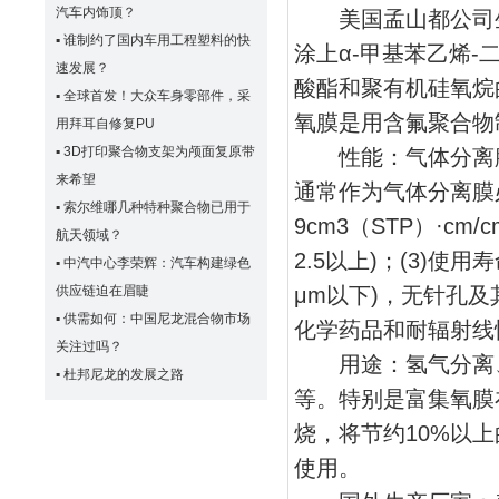
汽车内饰顶？
美国孟山都公司生产
▪
谁制约了国内车用工程塑料的快
涂上α-甲基苯乙烯
速发展？
酸酯和聚有机硅氧烷
▪
全球首发！大众车身零部件，采
氧膜是用含氟聚合物
用拜耳自修复PU
▪
3D打印聚合物支架为颅面复原带
性能：气体分离膜
来希望
通常作为气体分离膜必
▪
索尔维哪几种特种聚合物已用于
9cm3（STP）·cm
航天领域？
2.5以上)；(3)使
▪
中汽中心李荣辉：汽车构建绿色
μm以下)，无针孔及
供应链迫在眉睫
▪
供需如何：中国尼龙混合物市场
化学药品和耐辐射线性
关注过吗？
用途：氢气分离、
▪
杜邦尼龙的发展之路
等。特别是富集氧膜
烧，将节约10%以
使用。