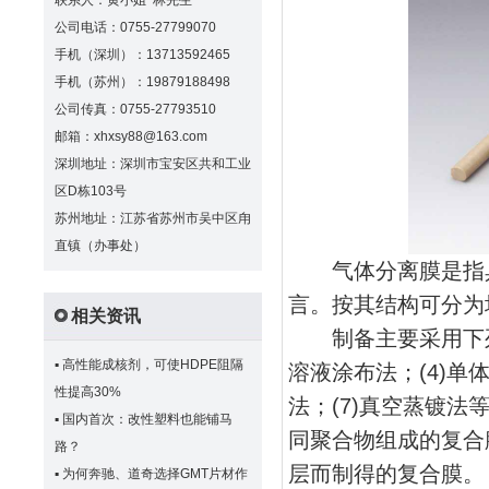
联系人：黄小姐 林先生
公司电话：0755-27799070
手机（深圳）：13713592465
手机（苏州）：19879188498
公司传真：0755-27793510
邮箱：xhxsy88@163.com
深圳地址：深圳市宝安区共和工业
区D栋103号
苏州地址：江苏省苏州市吴中区甪
直镇（办事处）
气体分离膜是指具
言。按其结构可分为
相关资讯
制备主要采用下列方法
▪
高性能成核剂，可使HDPE阻隔
溶液涂布法；(4)单
性提高30%
法；(7)真空蒸镀
▪
国内首次：改性塑料也能铺马
同聚合物组成的复合
路？
层而制得的复合膜。
▪
为何奔驰、道奇选择GMT片材作