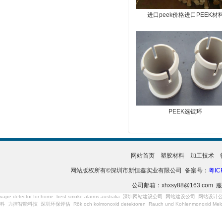
进口peek价格进口PEEK材
PEEK选镀环
网站首页
塑胶材料
加工技术
网站版权所有©深圳市新恒鑫实业有限公司 备案号：
粤IC
公司邮箱：xhxsy88@163.com 服
vape detector for home
best smoke alarms australia
深圳网站建设公司
网站建设公司
网站设计
科
力控智能科技
深圳环保评估
Rök och kolmonoxid detektoren
Rauch und Kohlenmonoxid Meld