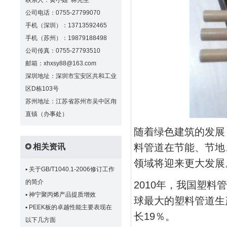
联系人：黄小姐 林先生
公司电话：0755-27799070
手机（深圳）：13713592465
手机（苏州）：19879188498
公司传真：0755-27793510
邮箱：xhxsy88@163.com
深圳地址：深圳市宝安区共和工业
区D栋103号
苏州地址：江苏省苏州市吴中区甪
直镇（办事处）
随着绿色建筑的发展
料管道在节能、节地
相关资讯
领域将迎来更大发展
▪
关于GB/T1040.1-2006修订工作
的简介
2010年，我国塑料管
▪
神宁聚丙烯产品提质增效
球最大的塑料管道生产和
▪
PEEK板的卓越性能主要表现在
长19％。
以下几方面