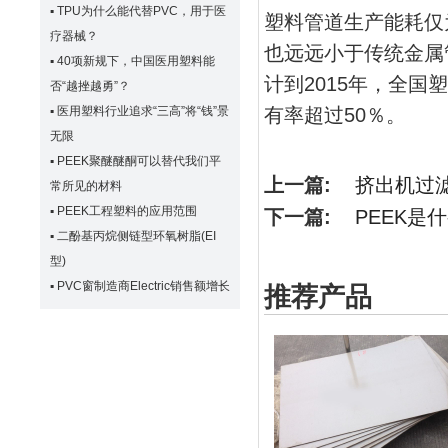
▪
TPU为什么能代替PVC，用于医
塑料管道生产能耗仅
疗器械？
也远远小于传统金属
▪
40项新规下，中国医用塑料能
计到2015年，全国
否“越挫越勇”？
▪
医用塑料行业追求“三高”将“钱”景
有率超过50％。
无限
▪
PEEK聚醚醚酮可以替代我们平
上一篇:
挤出机过
常所见的材料
▪
PEEK工程塑料的应用范围
下一篇:
PEEK是
▪
二酚基丙烷侧链型环氧树脂(EI
型)
▪
PVC窗制造商Electric销售额增长
推荐产品