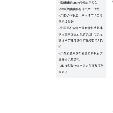
▪
聚醚醚酮peek颅骨能用多久
▪
恒鑫聚醚醚酮有什么突出优势
▪
产能扩张明显 聚丙烯市场自给
率持续攀升
▪
中国巨石玻纤产业智能制造基地
项目暨中国巨石投资美国3亿美元
建设八万吨玻纤生产线项目胜利签
约
▪
广西质监局发布彩色塑料吸管质
量安全风险警示
▪
3D打印聚合物支架为颅面复原带
来希望