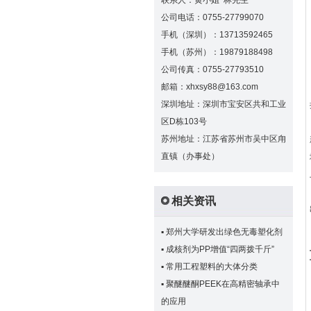
联系人：黄小姐 林先生
公司电话：0755-27799070
手机（深圳）：13713592465
手机（苏州）：19879188498
公司传真：0755-27793510
邮箱：xhxsy88@163.com
深圳地址：深圳市宝安区共和工业
区D栋103号
苏州地址：江苏省苏州市吴中区甪
直镇（办事处）
相关资讯
▪
郑州大学研发出绿色无毒塑化剂
▪
成核剂为PP增值“四两拨千斤”
▪
常用工程塑料的大体分类
▪
聚醚醚酮PEEK在高精密轴承中
的应用