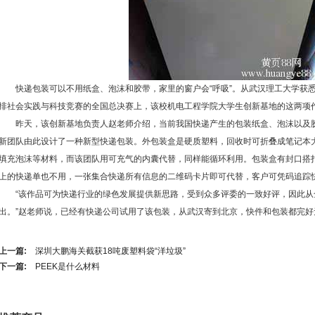
快递包装可以不用纸盒、泡沫和胶带，家里的窗户会“呼吸”。从武汉理工大学获悉
排社会实践与科技竞赛的全国总决赛上，该校机电工程学院大学生创新基地的这两项
昨天，该创新基地负责人赵老师介绍，当前我国快递产生的包装纸盒、泡沫以及胶
新团队由此设计了一种新型快递包装。外包装盒是硬质塑料，回收时可折叠成笔记本
填充泡沫等材料，而该团队用可充气的内囊代替，同样能循环利用。包装盒有封口搭
上的快递单也不用，一张集合快递所有信息的二维码卡片即可代替，客户可凭码追踪
“该作品可为快递行业的绿色发展提供新思路，受到众多评委的一致好评，因此从全国
出。”赵老师说，已经有快递公司试用了该包装，从武汉寄到北京，快件和包装都完
上一篇:
深圳大鹏海关截获18吨废塑料袋“洋垃圾”
下一篇:
PEEK是什么材料