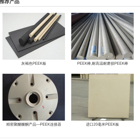
推荐产品
灰褐色PEEK板
PEEK棒,耐高温耐磨损PEEK棒
精密聚醚醚酮产品—PEEK连接器
进口20毫米PEEK板