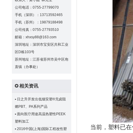
联系人：黄小姐 林先生
公司电话：0755-27799070
手机（深圳）：13713592465
手机（苏州）：19879188498
公司传真：0755-27793510
邮箱：xhxsy88@163.com
深圳地址：深圳市宝安区共和工业
区D栋103号
苏州地址：江苏省苏州市吴中区甪
直镇（办事处）
相关资讯
▪
日之升开发出低烟安塑®无卤阻
燃PBT、PA系列产品
▪
面向医疗用途高温热塑性PEEK
塑料加工
当前，塑料已在包
▪
2016中国(上海)国际工程改性塑