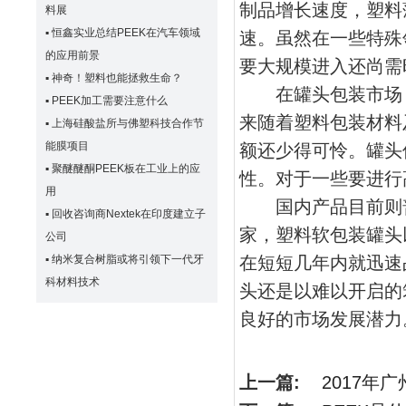
制品增长速度，塑料
料展
▪
恒鑫实业总结PEEK在汽车领域
速。虽然在一些特殊
的应用前景
要大规模进入还尚需
▪
神奇！塑料也能拯救生命？
在罐头包装市场，
▪
PEEK加工需要注意什么
来随着塑料包装材料
▪
上海硅酸盐所与佛塑科技合作节
能膜项目
额还少得可怜。罐头
▪
聚醚醚酮PEEK板在工业上的应
性。对于一些要进行
用
国内产品目前则普
▪
回收咨询商Nextek在印度建立子
家，塑料软包装罐头
公司
▪
纳米复合树脂或将引领下一代牙
在短短几年内就迅速
科材料技术
头还是以难以开启的
良好的市场发展潜力
上一篇:
2017