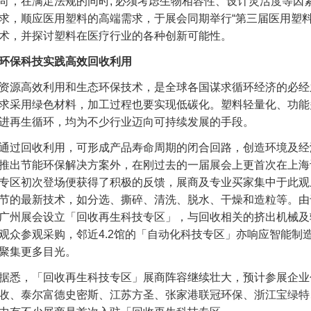
苛，在满足法规的同时, 必须考虑生物相容性、设计灵活度等因
求，顺应医用塑料的高端需求，于展会同期举行“第三届医用塑料
术，并探讨塑料在医疗行业的各种创新可能性。
环保科技实践高效回收利用
资源高效利用和生态环保技术，是全球各国谋求循环经济的必经
求采用绿色材料，加工过程也要实现低碳化。塑料轻量化、功能
进再生循环，均为不少行业迈向可持续发展的手段。
通过回收利用，可形成产品寿命周期的闭合回路，创造环境及经
推出节能环保解决方案外，在刚过去的一届展会上更首次在上海
专区初次登场便获得了积极的反馈，展商及专业买家集中于此观
节的最新技术，如分选、撕碎、清洗、脱水、干燥和造粒等。由
广州展会设立「回收再生科技专区」，与回收相关的挤出机械及辅
观众参观采购，邻近4.2馆的「自动化科技专区」亦响应智能制
聚集更多目光。
据悉，「回收再生科技专区」展商阵容继续壮大，预计参展企业
收、泰尔富德史密斯、江苏方圣、张家港联冠环保、浙江宝绿特