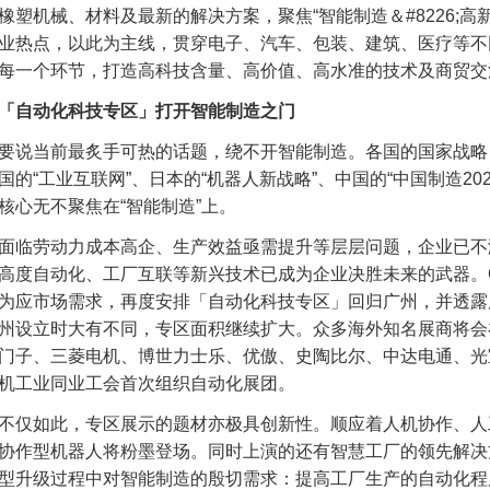
橡塑机械、材料及最新的解决方案，聚焦“智能制造＆#8226;高新材
业热点，以此为主线，贯穿电子、汽车、包装、建筑、医疗等不
每一个环节，打造高科技含量、高价值、高水准的技术及商贸交
「自动化科技专区」打开智能制造之门
要说当前最炙手可热的话题，绕不开智能制造。各国的国家战略，如
国的“工业互联网”、日本的“机器人新战略”、中国的“中国制造20
核心无不聚焦在“智能制造”上。
面临劳动力成本高企、生产效益亟需提升等层层问题，企业已不
高度自动化、工厂互联等新兴技术已成为企业决胜未来的武器。CH
为应市场需求，再度安排「自动化科技专区」回归广州，并透露
州设立时大有不同，专区面积继续扩大。众多海外知名展商将会
门子、三菱电机、博世力士乐、优傲、史陶比尔、中达电通、光
机工业同业工会首次组织自动化展团。
不仅如此，专区展示的题材亦极具创新性。顺应着人机协作、人
协作型机器人将粉墨登场。同时上演的还有智慧工厂的领先解决
型升级过程中对智能制造的殷切需求：提高工厂生产的自动化程