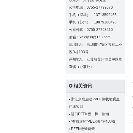
联系人：黄小姐 林先生
公司电话：0755-27799070
手机（深圳）：13713592465
手机（苏州）：19879188498
公司传真：0755-27793510
邮箱：xhxsy88@163.com
深圳地址：深圳市宝安区共和工业
区D栋103号
苏州地址：江苏省苏州市吴中区甪
直镇（办事处）
相关资讯
▪
浙江众成启动PVDF热收缩膜生
产线项目
▪
进口PEEK板、棒，热销
▪
“有前途的”PEEK关节植入物
▪
PEEK绝缘套管