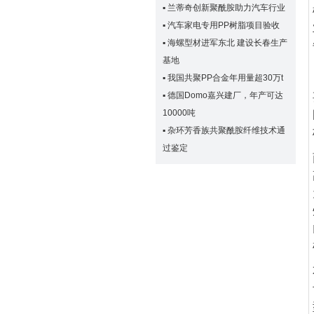
▪
兰蒂奇创新聚酰胺助力汽车行业
▪
汽车家电专用PP树脂项目验收
▪
海螺型材进军东北 建设长春生产
基地
▪
我国共聚PP合金年用量超30万t
▪
德国Domo嘉兴建厂，年产可达
10000吨
▪
杂环芳香族共聚酰胺纤维技术通
过鉴定