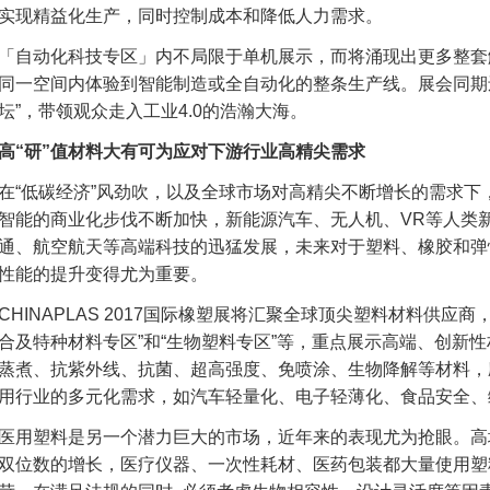
实现精益化生产，同时控制成本和降低人力需求。
「自动化科技专区」内不局限于单机展示，而将涌现出更多整套
同一空间内体验到智能制造或全自动化的整条生产线。展会同期还
坛”，带领观众走入工业4.0的浩瀚大海。
高
“
研
”
值材料大有可为应对下游行业高精尖需求
在“低碳经济”风劲吹，以及全球市场对高精尖不断增长的需求下
智能的商业化步伐不断加快，新能源汽车、无人机、VR等人类
通、航空航天等高端科技的迅猛发展，未来对于塑料、橡胶和弹
性能的提升变得尤为重要。
CHINAPLAS 2017国际橡塑展将汇聚全球顶尖塑料材料供应商
合及特种材料专区”和“生物塑料专区”等，重点展示高端、创新
蒸煮、抗紫外线、抗菌、超高强度、免喷涂、生物降解等材料，
用行业的多元化需求，如汽车轻量化、电子轻薄化、食品安全、
医用塑料是另一个潜力巨大的市场，近年来的表现尤为抢眼。高
双位数的增长，医疗仪器、一次性耗材、医药包装都大量使用塑