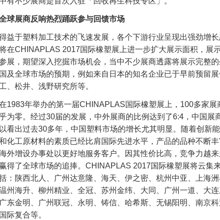
中有不少展商是首次入驻「回收再生科技专区」。
全球展商反响热烈踊跃参与回馈市场
得益于塑料加工技术的飞速发展，各个下游行业呈现出强劲增长
将在CHINAPLAS 2017国际橡塑展上进一步扩大展示面积
参展，期望深入挖掘市场机会，当中不少展商透露将展示完整的
国及全球市场的预期，例如来自日本的知名企业已于早前预留展
工、松井、浅野研究所等。
在1983年举办的第一届CHINAPLAS国际橡塑展上，100多
乎为零。经过30届的发展，中外展商的比例达到了6:4，中国
以看出过去30多年，中国塑料市场的增长尤其明显。随着创新
和化工原材料的素质已经比肩国际先进水平，产品的品种不断丰
海外增设办事处以更好地服务客户。因其性价比高，竞争力越来
赢得了全球市场的追捧。CHINAPLAS 2017国际橡塑展将云
括：陕西北人、广州达意隆、海天、伊之密、杭州中亚、上海洲
温州海升、柳州精业、全冠、苏州金纬、大同、广州一道、大连
广东金明、广州联冠、永明、铸信、哈希斯、无锡阳明、南京科
国际复合等。