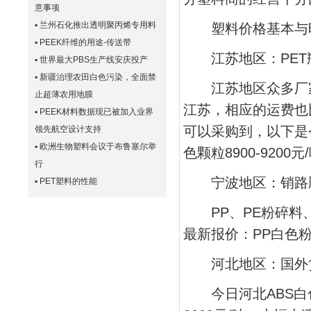
意事项
▪
兰州石化推出透明聚丙烯专用料
塑料价格基本与
▪
PEEK纤维的用途-传送带
江苏地区：PET
▪
世界最大PBS生产线安庆投产
▪
新疆治理农田白色污染，全面禁
江苏地区众多厂家
止超薄农用地膜
江苏，相应的运费也
▪
PEEK材料数据现已被加入业界
可以采购到，以下是今日
领先航空设计支持
▪
欧洲生物塑料会议于布鲁塞尔举
色颗粒8900-9200
行
宁波地区：销路顺
▪
PET塑料的性能
PP、PE粉碎料、
最新报价：PP白色粉碎
河北地区：国外货
今日河北ABS白色再