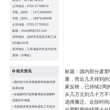
联系人：黄小姐 林先生
公司电话：0755-27799070
手机（深圳）：13713592465
手机（苏州）：19879188498
公司传真：0755-27793510
邮箱：xhxsy88@163.com
深圳地址：深圳市宝安区共和工业
区D栋103号
苏州地址：江苏省苏州市吴中区甪
直镇（办事处）
标题：国内部分废塑
相关资讯
重，而近几天得到的
▪
国内外汽车有害物质和回收利用
家反映，已持续2周
体系比较
从几万元到几十万不
▪
生物基PET使用量增加生物塑料
优势仍不明显
选择搬迁。近段时间
▪
无机粉体填充母粒造粒工艺的注
分塑料商的经营十分