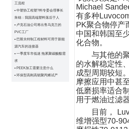
工流程
Michael S
▪
中塑协工程塑?料专委会理事长
有多种Luvoco
朱锦：我国高端塑料落后于人
PK聚合物停产而
▪
卢克石油公司将出售乌克兰的
中国和韩国至
PVC工厂
▪
巴斯夫特制工程材料可用于新能
化合物。
源汽车的连接器
与其他的聚合物
▪
一季度车市低迷 拖累聚碳酸酯需
求
的水解稳定性
▪
PEEK加工需要注意什么
成型周期较短。
▪
环保型高刚高韧聚丙烯试产
摩擦应用中甚至可
低磨损率适合制
用于燃油过滤
目前， Luv
维增强型70-9