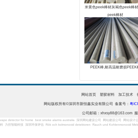
米黄色peek棒材灰褐色peek棒
peek棒材
PEEK棒,耐高温耐磨损PEEK
网站首页
塑胶材料
加工技术
网站版权所有©深圳市新恒鑫实业有限公司 备案号：
粤IC
公司邮箱：xhxsy88@163.com 服
vape detector for home
best smoke alarms australia
深圳网站建设公司
网站建设公司
网站设计
科
力控智能科技
深圳环保评估
Rök och kolmonoxid detektoren
Rauch und Kohlenmonoxid Meld