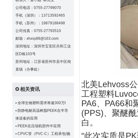
联系人：黄小姐 林先生
公司电话：0755-27799070
手机（深圳）：13713592465
手机（苏州）：19879188498
公司传真：0755-27793510
邮箱：xhxsy88@163.com
深圳地址：深圳市宝安区共和工业
区D栋103号
苏州地址：江苏省苏州市吴中区甪
直镇（办事处）
北美Lehvos
相关资讯
工程塑料Luvo
PA6、PA66
▪
全球生物塑料需求将逾300万t
(PPS)、聚醚酰
▪
防静电耐高温树脂PEEK在半导
体设备的应用
白。
▪
PEEK在压缩机部件中应用
“此次实质是PK
▪
CPVC管（PVC-C）工程承包/施