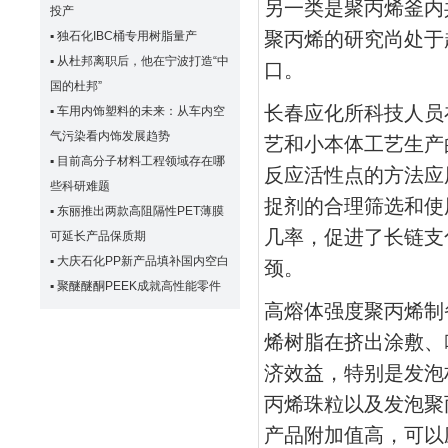
另一类是聚丙烯釜内
投产
聚丙烯的研究尚处于
▪
独石化IBC桶专用树脂量产
▪
从杜邦离职后，他在宁波打造“中
口。
国的杜邦”
长春应化所科技人员
▪
车用内饰塑料的未来：从车内空
气污染看内饰发展趋势
艺和小本体工艺生产
▪
目前高分子材料工程领域存在哪
反应活性点的方法应
些科研难题
捉剂的合理筛选和使
▪
东丽推出两款高阻隔性PET薄膜
几率，促进了长链支
可延长产品保质期
▪
大庆石化PP新产品填补国内空白
颈。
▪
聚醚醚酮PEEK成就高性能零件
高熔体强度聚丙烯制
烯树脂在挤出涂敷、
济效益，特别是发泡
丙烯珠粒以及发泡聚
产品附加值高，可以