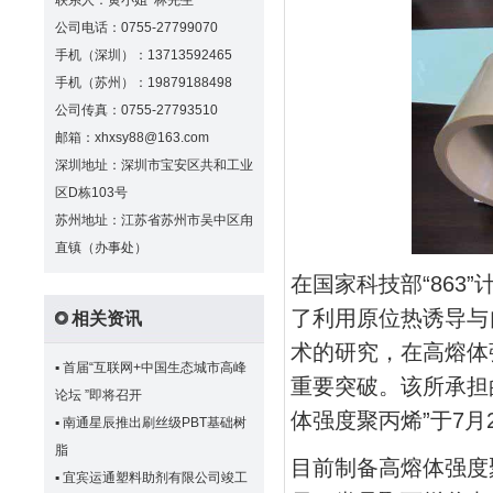
联系人：黄小姐 林先生
公司电话：0755-27799070
手机（深圳）：13713592465
手机（苏州）：19879188498
公司传真：0755-27793510
邮箱：xhxsy88@163.com
深圳地址：深圳市宝安区共和工业
区D栋103号
苏州地址：江苏省苏州市吴中区甪
直镇（办事处）
在国家科技部“86
了利用原位热诱导与
相关资讯
术的研究，在高熔体
▪
首届“互联网+中国生态城市高峰
重要突破。该所承担的
论坛 ”即将召开
体强度聚丙烯”于
7月
▪
南通星辰推出刷丝级PBT基础树
脂
目前制备高熔体强度
▪
宜宾运通塑料助剂有限公司竣工