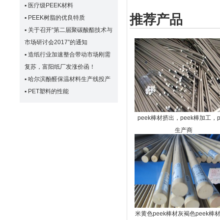
▪
医疗级PEEK材料
推荐产品
▪
PEEK树脂的优良特质
▪
关于召开“第二届聚碳酸酯技术与
市场研讨会2017”的通知
▪
造纸行业加速整合带动市场刚需
复苏，富阳纸厂发涨价函！
▪
哈尔滨酚醛保温材料生产线投产
▪
PET塑料的性能
peek棒材挤出，peek棒加工，p
生产商
米黄色peek棒材灰褐色peek棒