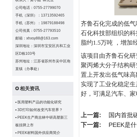
联系人：黄小姐 林先生
公司电话：0755-27799070
手机（深圳）：13713592465
齐鲁石化完成的低气
手机（苏州）：19879188498
公司传真：0755-27793510
石化科技部组织的科
邮箱：xhxsy88@163.com
脂约
1.5
万吨
，增加
深圳地址：深圳市宝安区共和工业
区D栋103号
该项目由齐鲁石化研
苏州地址：江苏省苏州市吴中区甪
聚丙烯大分子结构研
直镇（办事处）
置上开发出低气味高
实现了工业化稳定生
相关资讯
好，可满足汽车、家
▪
医用塑料产品的功能化研究
▪
3D打印如何改变汽车世界？
上一篇:
国内首批
▪
PEEK生产商吉林中研高塑新三
下一篇:
PEEK是
板挂牌上市
▪
PEEK材料国外供应商简介