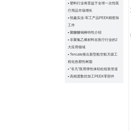
▪
塑料行业将受益于全球一次性医
疗用品市场增长
▪
恒鑫实业-军工产品PEEK精密加
工件
▪
聚醚醚铜棒特性介绍
▪
非聚氯乙烯材料在医疗行业的2
大应用领域
▪
Tencate推出新型航空航天级工
程化热塑性树脂
▪
“非凡”医用弹性体轻松组装管道
▪
高精度数控加工PEEK零部件