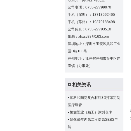
联系人：黄小姐 林先生
公司电话：0755-27799070
手机（深圳）：13713592465
手机（苏州）：19879188498
公司传真：0755-27793510
邮箱：xhxsy88@163.com
深圳地址：深圳市宝安区共和工业
区D栋103号
苏州地址：江苏省苏州市吴中区甪
直镇（办事处）
相关资讯
▪
塑料和陶瓷复合材料3D打印定制
医疗导管
▪
恒鑫塑业（精工）深圳仓库
▪
旭化成年内第二次提高SEBS产
能