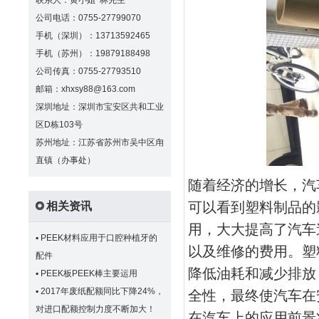
联系人：黄小姐 林先生
公司电话：0755-27799070
手机（深圳）：13713592465
手机（苏州）：19879188498
公司传真：0755-27793510
邮箱：xhxsy88@163.com
深圳地址：深圳市宝安区共和工业
区D栋103号
苏州地址：江苏省苏州市吴中区甪
直镇（办事处）
随着经济的增长，汽
可以看到塑料制品的
相关资讯
用，大大提高了汽车
▪
PEEK材料应用于口腔种植牙的
以及维修的费用。塑
配件
降低油耗和减少排放
▪
PEEK板PEEK棒主要运用
▪
2017年废纸配额同比下降24%，
全性，最终使汽车在
对进口配额控制力度不断加大！
在汽车上的应用前景