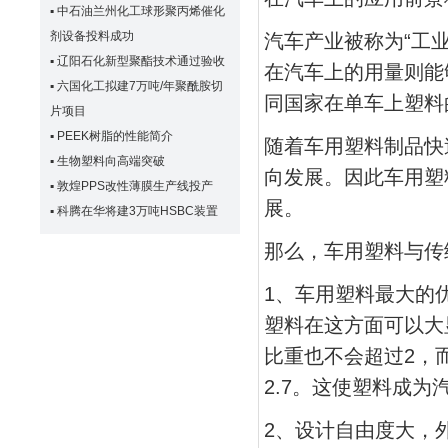
▪
中石油兰州化工球形聚丙烯催化
剂设备投料成功
汽车产业被称为“工
▪
辽阳石化新型聚酯技术通过验收
在汽车上的用量则能
▪
六国化工拟建7万吨/年聚酰胺切
同国家在单车上塑料
片项目
▪
PEEK树脂的性能简介
随着车用塑料制品快
▪
生物塑料向高端突破
向发展。因此车用塑
▪
敦煌PPS改性薄膜生产线投产
展。
▪
科腾在华将建3万吨HSBC装置
那么，车用塑料与传
1、车用塑料最大的
塑料在这方面可以大显
比重也不会超过2，而
2.7。这使塑料成
2、设计自由度大，