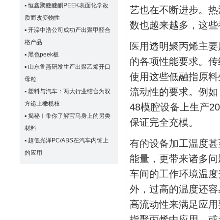
▪
恒鑫聚醚醚酮PEEK表面化学改
艺也在不断进步。热
质而改变物性
数也越来越多，这些
▪
开滦中浩公司成功产出聚甲醛合
格产品
医用透明聚丙烯主要用
▪
黑色peek板
的各项性能要求。传统
▪
山东鲁燕研发生产出聚乙烯开口
使用这些低融指原料
母粒
流动性的要求。例如，
▪
塑料与汽车：两大行业结合为双
方递上橄榄枝
48模腔设备上生产2
▪
揭秘︱带你了解宝马身上的另类
保证完全充模。
材料
▪
超低光泽PC/ABS在汽车内饰上
有的设备加工温度甚至
的应用
能量，更带来诸多问
车间的工作环境温度
外，过高的温度还容
高流动性来满足应用
指聚丙烯中应用，或