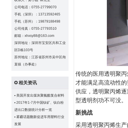
联系人：黄小姐 林先生
公司电话：0755-27799070
手机（深圳）：13713592465
手机（苏州）：19879188498
公司传真：0755-27793510
邮箱：xhxsy88@163.com
深圳地址：深圳市宝安区共和工业
区D栋103号
苏州地址：江苏省苏州市吴中区甪
直镇（办事处）
传统的医用透明聚丙
才能满足高流动性的
相关资讯
供应，透明聚丙烯逐
▪
美国开发出煤灰聚氨酯复合材料
型透明剂功不可没。
▪
2017年1-7月中国钛矿、钛白粉
进出口数据统计分析一览
新挑战
▪
雾霾话题翻新促进车用塑料行业
采用透明聚丙烯生产
发展