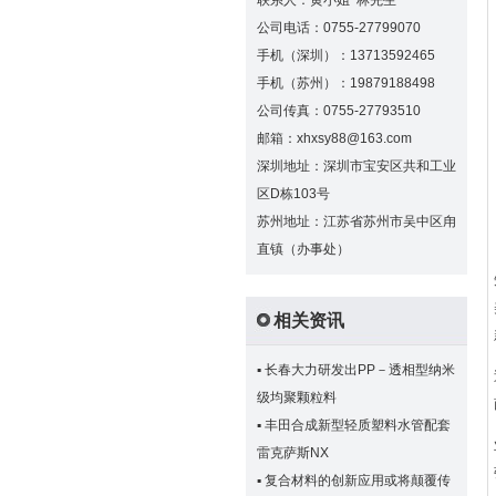
联系人：黄小姐 林先生
公司电话：0755-27799070
手机（深圳）：13713592465
手机（苏州）：19879188498
公司传真：0755-27793510
邮箱：xhxsy88@163.com
深圳地址：深圳市宝安区共和工业
区D栋103号
苏州地址：江苏省苏州市吴中区甪
直镇（办事处）
相关资讯
▪
长春大力研发出PP－透相型纳米
级均聚颗粒料
▪
丰田合成新型轻质塑料水管配套
雷克萨斯NX
▪
复合材料的创新应用或将颠覆传