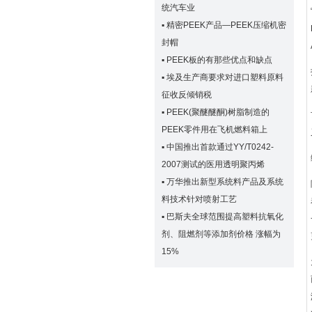
统汽车业
▪
精密PEEK产品—PEEK压缩机密
封帽
▪
PEEK板的有那些优点和缺点
▪
埃及生产商要求对进口塑料原料
征收反倾销税
▪
PEEK(聚醚醚酮)树脂制造的
PEEK零件用在飞机燃料箱上
▪
中国推出首款通过YY/T0242-
2007测试的医用透明聚丙烯
▪
万华推出新型系统料产品及系统
料技术针对喷射工艺
▪
巴斯夫全球范围提高塑料抗氧化
剂、阻燃剂等添加剂价格 涨幅为
15%