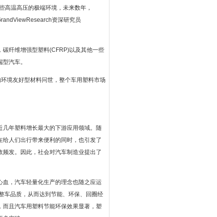
一些高温高压的极端环境，未来数年，
dViewResearch资深研究员
纤维增强型塑料(CFRP)以及其他一些
端型汽车。
的环境友好型材料问世，整个车用塑料市场
近几年塑料增长最大的下游应用领域。随
在给人们出行带来便利的同时，也引发了
故频发。因此，社会对汽车制造业提出了
心血，汽车轻量化生产的理念也随之应运
整车品质，从而达到节能、环保、回圈经
，而且汽车用塑料节能环保效果显著，塑