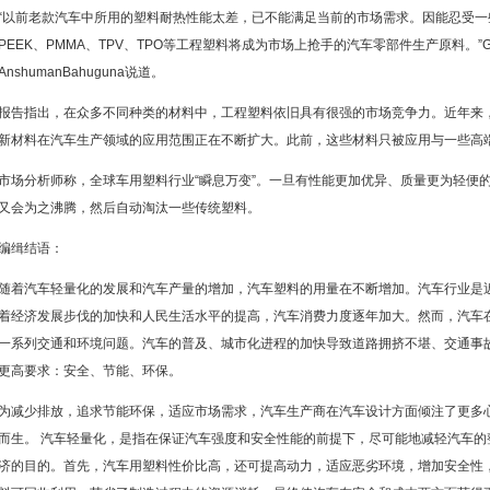
“以前老款汽车中所用的塑料耐热性能太差，已不能满足当前的市场需求。因能忍受
PEEK、PMMA、TPV、TPO等工程塑料将成为市场上抢手的汽车零部件生产原料。”Gran
AnshumanBahuguna说道。
报告指出，在众多不同种类的材料中，工程塑料依旧具有很强的市场竞争力。近年来，碳
新材料在汽车生产领域的应用范围正在不断扩大。此前，这些材料只被应用与一些高
市场分析师称，全球车用塑料行业“瞬息万变”。一旦有性能更加优异、质量更为轻便
又会为之沸腾，然后自动淘汰一些传统塑料。
编缉结语：
随着汽车轻量化的发展和汽车产量的增加，汽车塑料的用量在不断增加。汽车行业是
着经济发展步伐的加快和人民生活水平的提高，汽车消费力度逐年加大。然而，汽车
一系列交通和环境问题。汽车的普及、城市化进程的加快导致道路拥挤不堪、交通事
更高要求：安全、节能、环保。
为减少排放，追求节能环保，适应市场需求，汽车生产商在汽车设计方面倾注了更多
而生。 汽车轻量化，是指在保证汽车强度和安全性能的前提下，尽可能地减轻汽车的
济的目的。首先，汽车用塑料性价比高，还可提高动力，适应恶劣环境，增加安全性