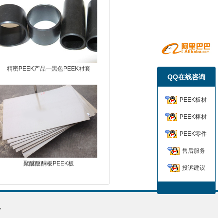
精密PEEK产品—黑色PEEK衬套
QQ在线咨询
PEEK板材
PEEK棒材
PEEK零件
售后服务
聚醚醚酮板PEEK板
投诉建议
讯