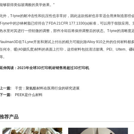
能够获得类似玻璃般的美学效果。”
此外，T-lyne的耐冲击性和抗压性也非常好，因此这款线材也非常适合用来制造那
T-lyne中的沙林树脂已经符合了FDA 21CFR 177.1330(a)标准，可以用于假
热水里对其进行一些轻微的调整，部件冷却后将保持调整后的状态。T-lyne的清晰
“taulman3D在T-Lyne开发和测试上付出的精力可能比除Alloy 910之外的任何材
任何冷、暖(40摄氏度)材料的表面上打印，这些材料包括清洁玻璃、PEI、Ultem、硼硅玻璃
等。
延伸阅读：2023年全球3D打印耗材销售将超过3D打印机
上一篇:
干货：聚氨酯材料在医用行业的研究进展
下一篇:
PEEK是什么材料
推荐产品