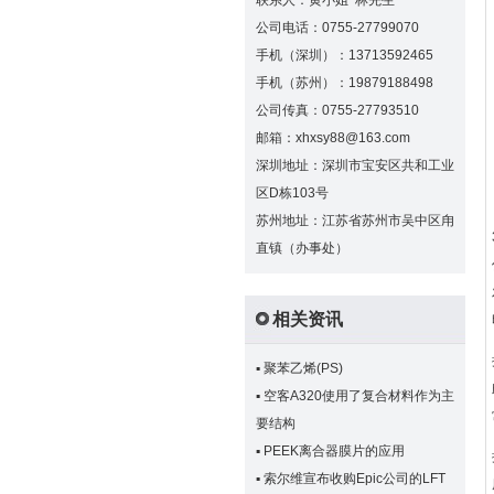
联系人：黄小姐 林先生
公司电话：0755-27799070
手机（深圳）：13713592465
手机（苏州）：19879188498
公司传真：0755-27793510
邮箱：xhxsy88@163.com
深圳地址：深圳市宝安区共和工业
区D栋103号
苏州地址：江苏省苏州市吴中区甪
直镇（办事处）
相关资讯
▪
聚苯乙烯(PS)
▪
空客A320使用了复合材料作为主
要结构
▪
PEEK离合器膜片的应用
▪
索尔维宣布收购Epic公司的LFT