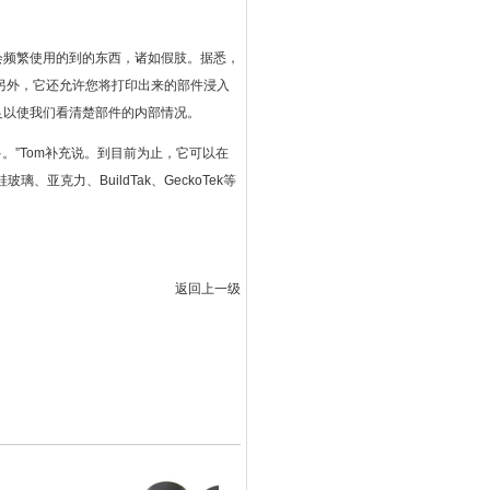
些会频繁使用的到的东西，诸如假肢。据悉，
肢应用。另外，它还允许您将打印出来的部件浸入
度足以使我们看清楚部件的内部情况。
料都多。”Tom补充说。到目前为止，它可以在
、亚克力、BuildTak、GeckoTek等
返回上一级