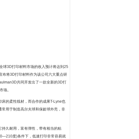
8年全球3D打印材料市场的收入预计将达到25
)宣布将3D打印材料作为该公司六大重点研
lman3D共同开发出了一款全新的3D打
标市场。
的柔性线材，而合作的成果T-Lyne也
通常用于制造高尔夫球和保龄球外壳，非
聚物，它持久耐用，富有弹性，带有相当的粘
—210度)条件下，低速打印非常容易就