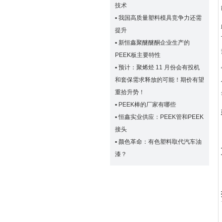
技术
▪
我国高质量塑料模具竞争力还需
提升
▪
新恒鑫聚醚醚酮企业生产的
PEEK板主要特性
▪
预计：聚烯烃 11 月份会有投机
和套保需求释放的可能！期价有望
重拾升势！
▪
PEEK棒的厂家有哪些
▪
恒鑫实业供应：PEEK管和PEEK
接头
▪
颜色革命：有色塑料取代汽车油
漆？