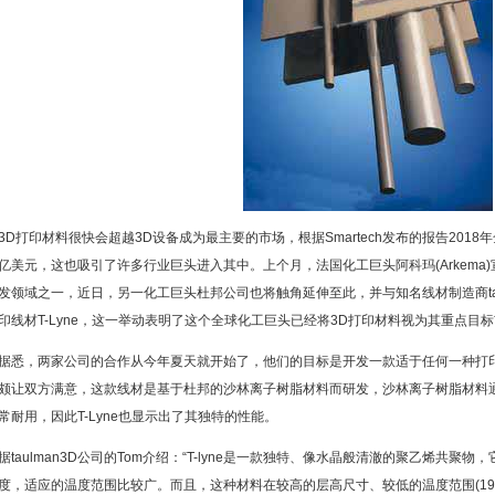
3D打印材料很快会超越3D设备成为最主要的市场，根据Smartech发布的报告201
亿美元，这也吸引了许多行业巨头进入其中。上个月，法国化工巨头阿科玛(Arkema
发领域之一，近日，另一化工巨头杜邦公司也将触角延伸至此，并与知名线材制造商tau
印线材T-Lyne，这一举动表明了这个全球化工巨头已经将3D打印材料视为其重点目
据悉，两家公司的合作从今年夏天就开始了，他们的目标是开发一款适于任何一种打印床
颇让双方满意，这款线材是基于杜邦的沙林离子树脂材料而研发，沙林离子树脂材料
常耐用，因此T-Lyne也显示出了其独特的性能。
据taulman3D公司的Tom介绍：“T-lyne是一款独特、像水晶般清澈的聚乙烯共
度，适应的温度范围比较广。而且，这种材料在较高的层高尺寸、较低的温度范围(190