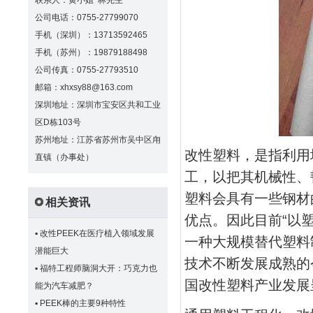
联系人：黄小姐 林先生
公司电话：0755-27799070
手机（深圳）：13713592465
手机（苏州）：19879188498
公司传真：0755-27793510
邮箱：xhxsy88@163.com
深圳地址：深圳市宝安区共和工业
区D栋103号
苏州地址：江苏省苏州市吴中区甪
改性塑料，是指利用
直镇（办事处）
工，以把其机械性、
塑料会具有一些钢材
相关资讯
优点。因此目前“以
▪
改性PEEK在医疗植入领域发展
一种大规模替代塑料
潜能巨大
技术不断发展成熟的
▪
福特工程师脑洞大开：巧克力也
国改性塑料产业发展
能为汽车减肥？
▪
PEEK棒的主要9种特性