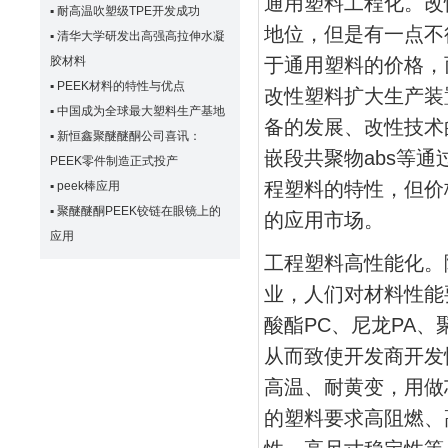
通用塑料工程化。改
▪
耐高温吹塑级TPE开发成功
地位，但是有一点不
▪
清华大学研发出高强高拉伸水凝
胶材料
于通用塑料的价格，
▪
PEEK材料的特性与优点
改性塑料扩大生产装
▪
中国成为全球最大塑料生产基地
备的发展、改性技术
▪
新恒鑫聚醚醚酮公司喜讯：
嵌段共聚物abs等
PEEK零件制造正式投产
程塑料的特性，但价
▪
peek棒应用
▪
聚醚醚酮PEEK铰链在眼镜上的
的应用市场。
应用
工程塑料高性能化。
业，人们对材料性能
酸酯PC、尼龙PA、
从而致使开发商开发
高温、耐黄变，用做
的塑料要求高阻燃、