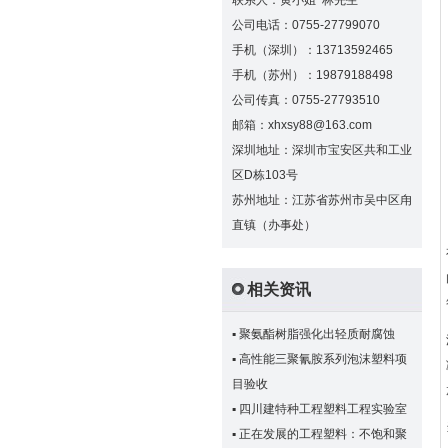
联系人：黄小姐 林先生
公司电话：0755-27799070
手机（深圳）：13713592465
手机（苏州）：19879188498
公司传真：0755-27793510
邮箱：xhxsy88@163.com
深圳地址：深圳市宝安区共和工业
区D栋103号
苏州地址：江苏省苏州市吴中区甪
直镇（办事处）
相关资讯
▪
聚氨酯树脂强化出轻质耐腐蚀
▪
高性能三聚氰胺系列泡沫塑料项
目验收
▪
四川建特种工程塑料工程实验室
▪
正在发展的工程塑料：不饱和聚