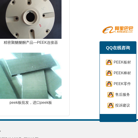
精密聚醚醚酮产品—PEEK连接器
QQ在线咨询
PEEK板材
PEEK棒材
PEEK零件
售后服务
peek板批发，进口peek板
投诉建议
讯