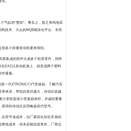
量化。
个气缸的“赘肉”。事实上，较之单纯地采
结构技术、大众的MQB模块化平台、丰田
比起很多小排量发动机要来得轻。
高度集成的部件分成多个轻质零件，同样
在EA211发动机身上，就变成两个塑料
部件重量。
新一代XTRONICCVT变速箱。了解汽车
简单来讲，带轮的直径越大，传动比就越
平液力变矩器缩小变速箱体积，并减轻重量
，获得的传动比反而略超前代型号。
，从而节省成本，但厂家回头却在车身的
化降低成本，却未必能拉低售价，厂商总