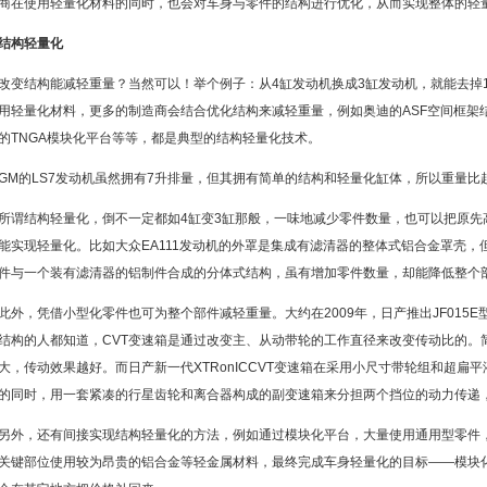
商在使用轻量化材料的同时，也会对车身与零件的结构进行优化，从而实现整体的轻
结构轻量化
改变结构能减轻重量？当然可以！举个例子：从4缸发动机换成3缸发动机，就能去掉1
用轻量化材料，更多的制造商会结合优化结构来减轻重量，例如奥迪的ASF空间框架
的TNGA模块化平台等等，都是典型的结构轻量化技术。
GM的LS7发动机虽然拥有7升排量，但其拥有简单的结构和轻量化缸体，所以重量
所谓结构轻量化，倒不一定都如4缸变3缸那般，一味地减少零件数量，也可以把原先
能实现轻量化。比如大众EA111发动机的外罩是集成有滤清器的整体式铝合金罩壳，但
件与一个装有滤清器的铝制件合成的分体式结构，虽有增加零件数量，却能降低整个
此外，凭借小型化零件也可为整个部件减轻重量。大约在2009年，日产推出JF015E型
结构的人都知道，CVT变速箱是通过改变主、从动带轮的工作直径来改变传动比的。
大，传动效果越好。而日产新一代XTRonICCVT变速箱在采用小尺寸带轮组和超扁
的同时，用一套紧凑的行星齿轮和离合器构成的副变速箱来分担两个挡位的动力传递
另外，还有间接实现结构轻量化的方法，例如通过模块化平台，大量使用通用型零件
关键部位使用较为昂贵的铝合金等轻金属材料，最终完成车身轻量化的目标——模块