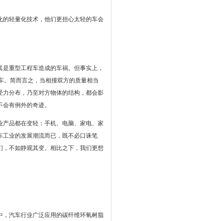
化的轻量化技术，他们更担心太轻的车会
其是重型工程车造成的车祸。但事实上，
车。简而言之，当相撞双方的质量相当
受力分布，乃至对方物体的结构，都会影
不会有例外的奇迹。
业产品都在变轻：手机、电脑、家电、家
车工业的发展潮流而已，既不必口诛笔
们，不如静观其变。相比之下，我们更想
中，汽车行业广泛应用的碳纤维环氧树脂