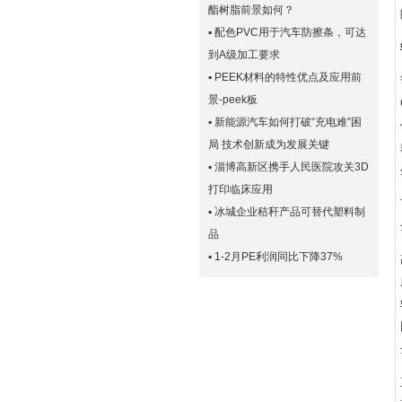
酯树脂前景如何？
▪
配色PVC用于汽车防擦条，可达
到A级加工要求
▪
PEEK材料的特性优点及应用前
景-peek板
▪
新能源汽车如何打破“充电难”困
局 技术创新成为发展关键
▪
淄博高新区携手人民医院攻关3D
打印临床应用
▪
冰城企业秸秆产品可替代塑料制
品
▪
1-2月PE利润同比下降37%