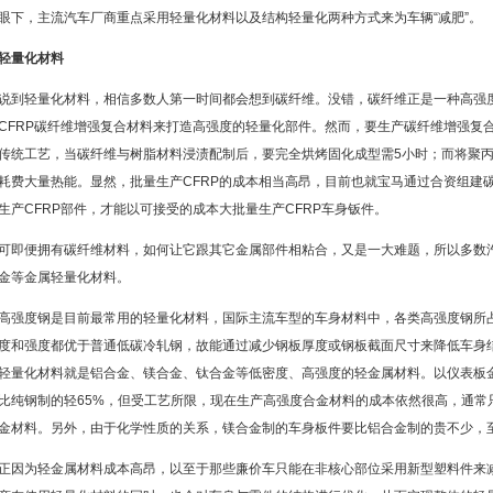
眼下，主流汽车厂商重点采用轻量化材料以及结构轻量化两种方式来为车辆“减肥”。
轻量化材料
说到轻量化材料，相信多数人第一时间都会想到碳纤维。没错，碳纤维正是一种高强
CFRP碳纤维增强复合材料来打造高强度的轻量化部件。然而，要生产碳纤维增强复
传统工艺，当碳纤维与树脂材料浸渍配制后，要完全烘烤固化成型需5小时；而将聚丙
耗费大量热能。显然，批量生产CFRP的成本相当高昂，目前也就宝马通过合资组建
生产CFRP部件，才能以可接受的成本大批量生产CFRP车身钣件。
可即便拥有碳纤维材料，如何让它跟其它金属部件相粘合，又是一大难题，所以多数
金等金属轻量化材料。
高强度钢是目前最常用的轻量化材料，国际主流车型的车身材料中，各类高强度钢所占
度和强度都优于普通低碳冷轧钢，故能通过减少钢板厚度或钢板截面尺寸来降低车身
轻量化材料就是铝合金、镁合金、钛合金等低密度、高强度的轻金属材料。以仪表板
比纯钢制的轻65%，但受工艺所限，现在生产高强度合金材料的成本依然很高，通常
金材料。另外，由于化学性质的关系，镁合金制的车身板件要比铝合金制的贵不少，
正因为轻金属材料成本高昂，以至于那些廉价车只能在非核心部位采用新型塑料件来