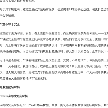
会在其它地方把价格补回来。
对于汽车制造商，减轻重量的方法还有很多，但消费者却未必关心这些。相比日益进
不会不经撞。
车重不等于安全
稳重的车更为牢固、安全，看上去似乎很有道理，而且确实有很多案例可佐证——尤
车辆的安全性与车身重量之间并没有必然的联系，很轻的车也可以很安全，比如F1赛
时，真正影响车辆安全性的是车体结构的设计：车体结构所用材料的吸能性及结构的
响到碰撞的结果。而当相撞双方的质量相差悬殊时，那无异于以卵击石，正常情况下
无论你是否愿意，车辆变得越来轻已是大势所趋。其实，不单是汽车，你所熟悉的工
具……莫不如此。就连你自己，或许也正在努力减肥呢！所以轻量化本身只是眼下汽
伐，也无需大唱赞歌，更何况汽车的轻量化技术尚在不断进化之中，作为旁观者的我
知道诸位又是如何看待汽车轻量化的。
开脑洞的轻材料
CFRP
碳纤维复合材料
碳纤维复合材料是指，由碳纤维与树脂、金属、陶瓷等基体复合制成的结构材料。其