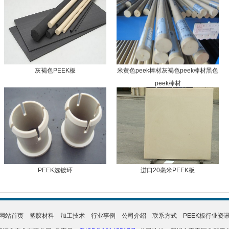
灰褐色PEEK板
米黄色peek棒材灰褐色peek棒材黑色
peek棒材
PEEK选镀环
进口20毫米PEEK板
网站首页
塑胶材料
加工技术
行业事例
公司介绍
联系方式
PEEK板行业资