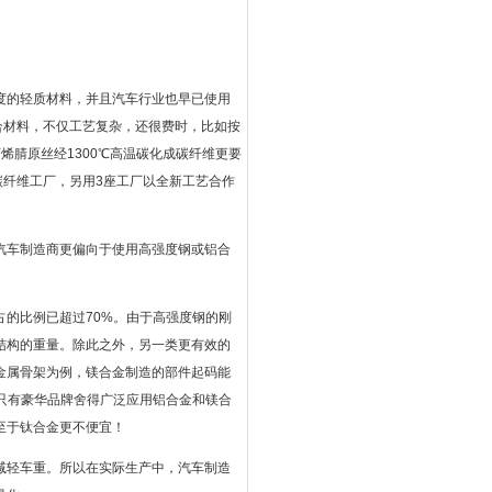
度的轻质材料，并且汽车行业也早已使用
合材料，不仅工艺复杂，还很费时，比如按
烯腈原丝经1300℃高温碳化成碳纤维更要
碳纤维工厂，另用3座工厂以全新工艺合作
汽车制造商更偏向于使用高强度钢或铝合
的比例已超过70%。由于高强度钢的刚
结构的重量。除此之外，另一类更有效的
金属骨架为例，镁合金制造的部件起码能
只有豪华品牌舍得广泛应用铝合金和镁合
至于钛合金更不便宜！
减轻车重。所以在实际生产中，汽车制造