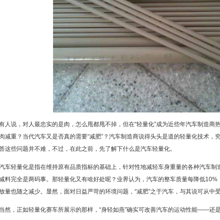
有人说，对人最忠实的是肉，怎么甩都甩不掉，但在“轻量化”成为近些年汽车制造商
肉减重？当代汽车又是否真的需要“减肥”？汽车制造商说得头头是道的轻量化技术，
答这些问题并不难，不过，在此之前，先了解下什么是汽车轻量化。
汽车轻量化是指在维持原有品质指标的基础上，针对性地减轻车身重量的各种汽车制
减料完全是两码事。那轻量化又有啥好处呢？业界认为，汽车的整车质量每降低10%，
放量也随之减少。显然，面对日益严苛的环境问题，“减肥”之于汽车，与其说可从中
当然，正如轻量化赛车所展示的那样，“身轻如燕”确实可改善汽车的运动性能——还