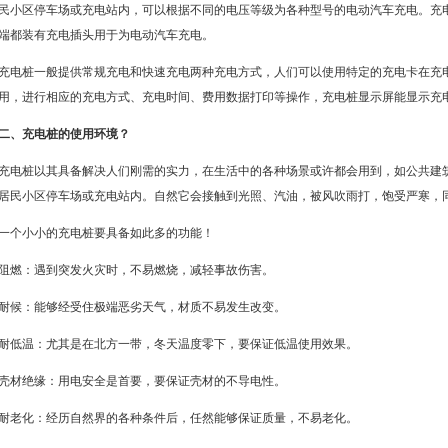
民小区停车场或充电站内，可以根据不同的电压等级为各种型号的电动汽车充电。充
端都装有充电插头用于为电动汽车充电。
充电桩一般提供常规充电和快速充电两种充电方式，人们可以使用特定的充电卡在充
用，进行相应的充电方式、充电时间、费用数据打印等操作，充电桩显示屏能显示充
二、充电桩的使用环境？
充电桩以其具备解决人们刚需的实力，在生活中的各种场景或许都会用到，如公共建
居民小区停车场或充电站内。自然它会接触到光照、汽油，被风吹雨打，饱受严寒，
一个小小的充电桩要具备如此多的功能！
阻燃：遇到突发火灾时，不易燃烧，减轻事故伤害。
耐候：能够经受住极端恶劣天气，材质不易发生改变。
耐低温：尤其是在北方一带，冬天温度零下，要保证低温使用效果。
壳材绝缘：用电安全是首要，要保证壳材的不导电性。
耐老化：经历自然界的各种条件后，任然能够保证质量，不易老化。