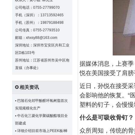
联系人：黄小姐 林先生
公司电话：0755-27799070
手机（深圳）：13713592465
手机（苏州）：19879188498
公司传真：0755-27793510
邮箱：xhxsy88@163.com
深圳地址：深圳市宝安区共和工业
区D栋103号
苏州地址：江苏省苏州市吴中区甪
据媒体消息，上赛季
直镇（办事处）
悦在美国接受了肩膀
近日，孙悦在接受采
相关资讯
会影响他的恢复。“
▪
巴陵石化邻甲酚醛环氧树脂首次
塑料的钉子，会慢慢
实现规模化生产
▪
中石化三菱化学聚碳酸酯项目全
什么是可吸收骨钉？
部建成
众所周知，传统的骨
▪
详细介绍目前市场上PEEK板/棒