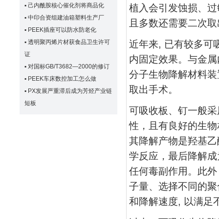
▪
己内酰胺核心催化剂将商品化
植入会引发蚀损、过
▪
中印合资组建油箱塑料生产厂
且多数还需要二次取
▪
PEEK插座可以防水防老化
▪
透明聚丙烯片材获食品卫生许可
近年来, 已有较多
证
内固定效果。与金属
▪
对国标GB/T3682—2000的修订
分子生物降解材料装
▪
PEEK车床数控加工怎么做
取出手术。
▪
PX发展严重滞后成为芳烃产业链
短板
可吸收板、钉一般采
性，且有良好的生物
其降解产物是羟基乙
学反应，最后降解成
任何毒副作用。此外
子量、选择不同的聚
和降解速度, 以满