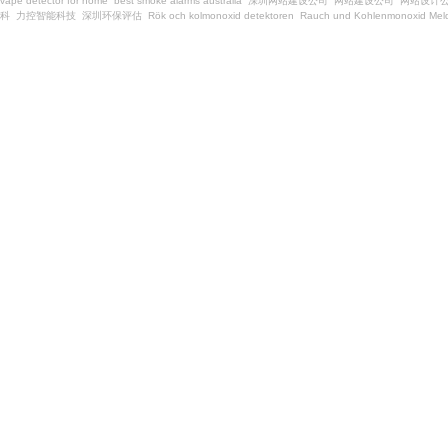
vape detector for home
best smoke alarms australia
深圳网站建设公司
网站建设公司
网站设计
科
力控智能科技
深圳环保评估
Rök och kolmonoxid detektoren
Rauch und Kohlenmonoxid Meld