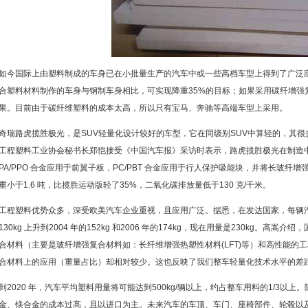
如今国际上由塑料制成的车身已在小批量生产的汽车中或一些高档车型上得到了广泛应
合塑料材料制作的车身与钢制车身相比，可实现降重35%的目标；如果采用碳纤增强
果。目前由于碳纤维塑料的成本太高，所以只有宝马、奔驰等高端车型上采用。
奇瑞路虎揽胜极光，是SUV轻量化设计较好的车型，它在同级别SUV中算轻的，其很
工程塑料工业协会秘书长郑恺接受《中国汽车报》采访时表示，路虎揽胜极光在制造
PA/PPO 合金应用于前翼子板，PC/PBT 合金应用于行人保护吸能块，并将长玻
重小于1.6 吨，比揽胜运动版轻了35%，二氧化碳排放量低于130 克/千米。
工程塑料优势众多，深受欧美汽车企业重视，且应用广泛。据悉，在发达国家，每辆汽车
130kg 上升到2004 年的152kg 和2006 年的174kg，现在用量是230kg。
合材料（主要是玻纤增强复合材料如：长纤维增强热塑性材料(LFT)等）和高性能的
合材料上的应用（重量占比）却相对较少。这也反映了我们整车轻量化技术水平的差
到2020 年，汽车平均塑料用量将可能达到500kg/辆以上，约占整车用料的1/3以
金、镁合金的成本过高，且以进口为主。未来汽车的车顶、车门、座椅部件、轮毂以