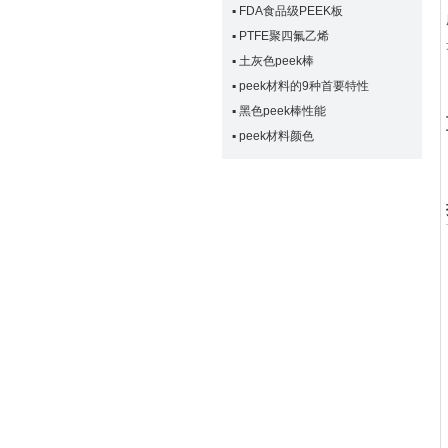
▪
FDA食品级PEEK板
▪
PTFE聚四氟乙烯
▪
土灰色peek棒
▪
peek材料的9种首要特性
▪
黑色peek棒性能
▪
peek材料颜色