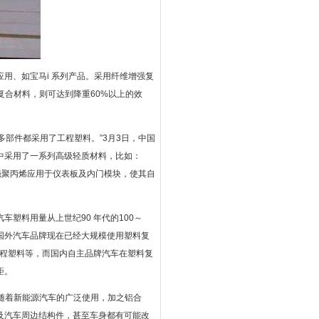
用、如宝马i 系列产品。采用纤维增强复
复合材料，则可达到降重60%以上的效
多部件都采用了工程塑料。”3月3日，中国
中采用了一系列高级轻质材料，比如：
纤增强聚丙烯应用于仪表板及内门模块，使其自
塑料用量从上世纪90 年代的100～
高嵩介绍，国外汽车品牌现在已经大规模使用塑料复
工程塑料等，而国内自主品牌汽车在塑料复
距。
上。随着新能源汽车的广泛使用，加之铝合
及汽车周边结构件，甚至车身都有可能改