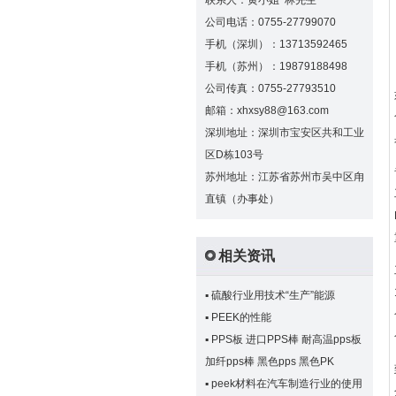
联系人：黄小姐 林先生
公司电话：0755-27799070
手机（深圳）：13713592465
手机（苏州）：19879188498
公司传真：0755-27793510
邮箱：xhxsy88@163.com
深圳地址：深圳市宝安区共和工业
区D栋103号
苏州地址：江苏省苏州市吴中区甪
直镇（办事处）
相关资讯
▪
硫酸行业用技术“生产”能源
▪
PEEK的性能
▪
PPS板 进口PPS棒 耐高温pps板
加纤pps棒 黑色pps 黑色PK
▪
peek材料在汽车制造行业的使用