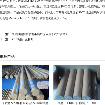
与 PVC 相比，Medalist MD-500 系列管道化合物具有可堪比拟的晶体透明度
的弹性和阻力；“触感”也十分相似；而且灵活性比 PVC 高得多，密度大幅度降低。
菌过程后，产品的热老化色移很小。实际上，与具有相近硬度的 PVC 经过伽玛射线
化合物 Medalist MD-575 表现出的热老化色移少 70%。
上一篇:
气体阻隔性树脂能不能广泛应用于汽车油箱？
下一篇:
PEEK是什么材料
推荐产品
米黄色peek棒材灰褐色peek棒材黑色
黑色PEEK棒,进口黑色PEEK棒