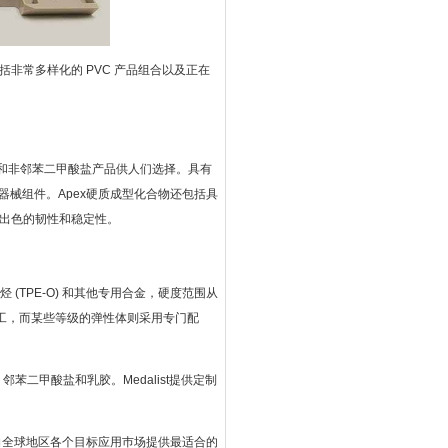
略，包括非常多样化的 PVC 产品组合以及正在
P和非邻苯二甲酸盐产品供人们选择。具有
器械组件。Apex硬质成型化合物还包括具
提供出色的韧性和稳定性。
烯烃 (TPE-O) 和其他专用合金，硬度范围从
上加工，而某些等级的弹性体则采用专门配
A、邻苯二甲酸盐和乳胶。Medalist提供定制
，并向全球地区各个目标应用巿场提供最适合的