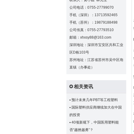
联系人：黄小姐 林先生
公司电话：0755-27799070
手机（深圳）：13713592465
手机（苏州）：19879188498
公司传真：0755-27793510
邮箱：xhxsy88@163.com
深圳地址：深圳市宝安区共和工业
区D栋103号
苏州地址：江苏省苏州市吴中区甪
直镇（办事处）
相关资讯
▪
预计未来几年PBT等工程塑料
▪
国际塑料供应商继续加大在中国
的投资
▪
40项新规下，中国医用塑料能
否“越挫越勇”？