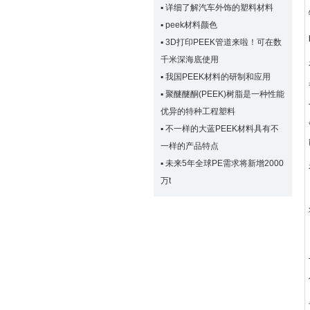
▪
详细了解汽车外饰的塑料材料
▪
peek材料颜色
▪
3D打印PEEK管道来啦！可在数
千米深海底使用
▪
我国PEEK材料的研制和应用
▪
聚醚醚酮(PEEK)树脂是一种性能
优异的特种工程塑料
▪
不一样的大蓝PEEK材料具有不
一样的产品特点
▪
未来5年全球PE需求将新增2000
万t