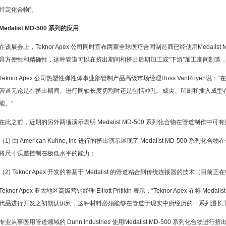
特定化合物”。
Medalist MD-500 系列的应用
在该展会上，Teknor Apex 公司同时宣布两家全球医疗合同制造商已经使用Medalist
具方便性和精确性，这种管道可以在挤出期间和挤出后期加工或“下游”加工期间制造，
Teknor Apex 公司热塑性弹性体事业部管制产品高级巿场经理Ross VanRoyen说：
管道无论是在挤出期间、进行同轴长度切割时还是包括冲孔、成尖、印刷和插入成型
能。”
在此之前，近期的另外两项演示表明 Medalist MD-500 系列化合物在管道制作中可有
（1) 由 American Kuhne, Inc 进行的挤出演示展现了 Medalist MD-500 系
将尺寸误差控制在极低水平的能力；
（2) Teknor Apex 开发的将基于 Medalist 的管道粘合到传统连接器的技术（目前
Teknor Apex 亚太地区高级营销经理 Elliott Pritikin 表示：“Teknor Apex 在将 Me
代品进行开发之初就认识到，这种材料必须能够在管道于现实中所经历的一系列漫长
专业从事医用管道领域的 Dunn Industries 使用Medalist MD-500 系列化合物进行