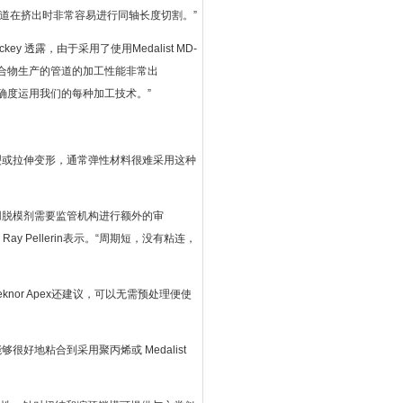
。管道在挤出时非常容易进行同轴长度切割。”
key 透露，由于采用了使用Medalist MD-
t化合物生产的管道的加工性能非常出
精确度运用我们的每种加工技术。”
裂或拉伸变形，通常弹性材料很难采用这种
用脱模剂需要监管机构进行额外的审
 Ray Pellerin表示。“周期短，没有粘连，
or Apex还建议，可以无需预处理便使
好地粘合到采用聚丙烯或 Medalist