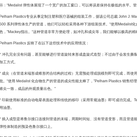
示：“Medalist 弹性体展现了一个宽广的加工窗口，可以将误差保持在极低的水平
Pelham Plastics专业从事定制注塑和医疗器械的组装工作，据该公司总裁 John J. Mac
500 系列弹性体生产的管道，他们可以轻松采用各种下游组装技术。“使用Medalis
色，”Mackey指出。“这种管道非常方便处理，如冲孔和成尖等，我们能够以极高的
Pelham Plastics 反映了在以下这些技术中的应用情况：
* 冲孔完全没有问题，甚至能够进行管道旋转来形成盘旋式造型；不过由于会发生撕
加工方式。
* 成尖（在管道末端形成锥形闭合结构的过程）无需预处理或脱模剂即可完成，而使
批。“使用 Medalist 化合物生产的管道的成尖性能太棒了，”Pelham Plastics 销售经理
锥尖一致，成品的外观质量出色。”
* 印刷使用标准的自动电晕表面处理和传统的移印（采用常规油墨）即可成功完成。Tekn
用油墨。
* 插入成型是将鲁尔接口连接到管道的末端，周期时间短、没有管道变形，而且管道能够很
弹性体制造的预染色鲁尔接口上。