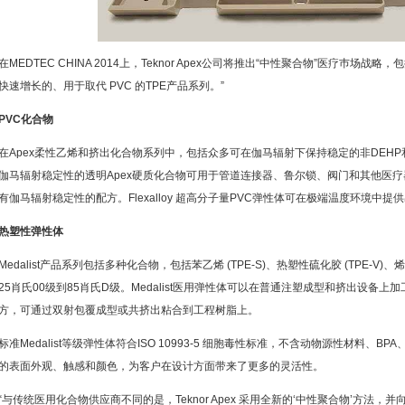
在MEDTEC CHINA 2014上，Teknor Apex公司将推出“中性聚合物”医疗巿场战
快速增长的、用于取代 PVC 的TPE产品系列。”
PVC化合物
在Apex柔性乙烯和挤出化合物系列中，包括众多可在伽马辐射下保持稳定的非DEH
伽马辐射稳定性的透明Apex硬质化合物可用于管道连接器、鲁尔锁、阀门和其他医疗
有伽马辐射稳定性的配方。Flexalloy 超高分子量PVC弹性体可在极端温度环境中
热塑性弹性体
Medalist产品系列包括多种化合物，包括苯乙烯 (TPE-S)、热塑性硫化胶 (TPE-V)、
25肖氏00级到85肖氏D级。Medalist医用弹性体可以在普通注塑成型和挤出设备
方，可通过双射包覆成型或共挤出粘合到工程树脂上。
标准Medalist等级弹性体符合ISO 10993-5 细胞毒性标准，不含动物源性材料、BP
的表面外观、触感和颜色，为客户在设计方面带来了更多的灵活性。
“与传统医用化合物供应商不同的是，Teknor Apex 采用全新的‘中性聚合物’方法