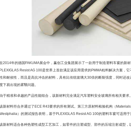
在2014年的德国FAKUMA展会中，赢创工业集团展示了一款用于制造塑料车窗的新材料——PLE
PLEXIGLAS Resist AG 100是世界上首款满足该应用需求的PMMA粒料解决方案
性和耐侯性，而且是高抗冲击的材料，具有比传统玻璃大30倍的断裂强度，同时还改
度下易出现的雾翳问题。
由于精准和卓越的产品性能组合，该新材料完全满足汽车塑料安全玻璃所有相关要求
该新材料符合并通过了ECE R43要求的所有测试。第三方原材料检验机构（Materials Testing A
Westphalia）的测试报告表明，基于PLEXIGLAS Resist AG 100的塑料车窗
该新材料适合各种热塑性成型工艺加工，如零件的注塑成型、部件的压缩注射成型，