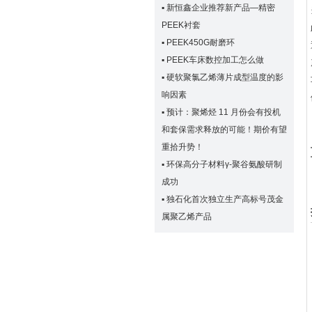
▪
新恒鑫企业推荐新产品—精密
PEEK衬套
▪
PEEK450G耐磨环
▪
PEEK车床数控加工怎么做
▪
硬软聚氯乙烯薄片成型温度的影
响因素
▪
预计：聚烯烃 11 月份会有投机
和套保需求释放的可能！期价有望
重拾升势！
▪
环保高分子材料γ-聚谷氨酸研制
成功
▪
独石化首次独立生产高标号茂金
属聚乙烯产品