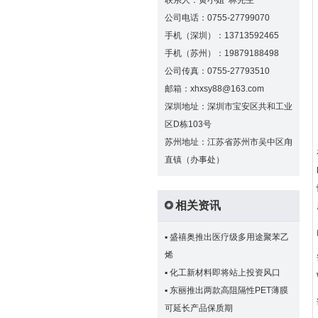
联系人：黄小姐 林先生
公司电话：0755-27799070
手机（深圳）：13713592465
手机（苏州）：19879188498
公司传真：0755-27793510
邮箱：xhxsy88@163.com
深圳地址：深圳市宝安区共和工业
区D栋103号
苏州地址：江苏省苏州市吴中区甪
直镇（办事处）
相关资讯
▪
盛禧奥推出医疗级多用途聚苯乙
烯
▪
化工新材料即将站上投资风口
▪
东丽推出两款高阻隔性PET薄膜
可延长产品保质期