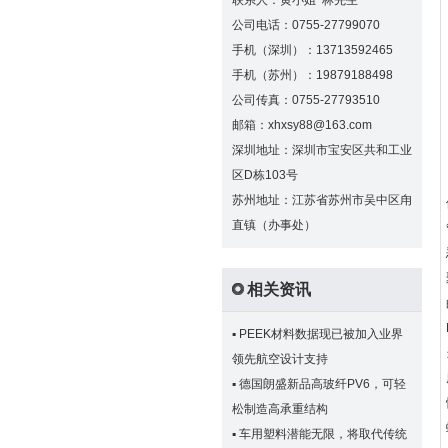
联系人：黄小姐 林先生
公司电话：0755-27799070
手机（深圳）：13713592465
手机（苏州）：19879188498
公司传真：0755-27793510
邮箱：xhxsy88@163.com
深圳地址：深圳市宝安区共和工业
区D栋103号
苏州地址：江苏省苏州市吴中区甪
直镇（办事处）
相关资讯
▪
PEEK材料数据现已被加入业界
领先航空设计支持
▪
德国朗盛新品高玻纤PV6，可轻
松制造高承重结构
▪
车用塑料潜能无限，将取代传统