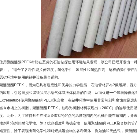
使用聚醚醚酮PEEK树脂在恶劣的石油钻探使用环境结果发现，该公司已经开发出一种管产品进行
管） 。 ”结合了各种性能拉伸强度，耐化学性，延展性和耐热性高，这样的弹性管
恶劣环境中使用的钻井设备最合适的。
聚醚醚酮PEEK ，因为它具有耐磨性和优异的力学性能，石油管材罗布?戴维斯，西方
的应用，引起磨损和腐蚀我展示给气体或液体优异的性能，从而促进一个显著降低运
Extremetube使用聚醚醚酮 PEEK聚合物，在钻井环境中使用非常苛刻和腐蚀你是远
当今市场上的树脂，聚醚醚酮 PEEK，被称为树脂材料表现出（260℃）的连续使用温度
度。此外，为了维持甚至在接近340℃的熔点的温度范围内的机械性能在短期内，并
性剂和溶剂的耐化学性。除了抗张强度和热稳定性，使用聚醚醚酮 PEEK聚合物的
蠕变性。除了表现出耐化学性和对烃类混合物的各种流体，例如油和天然气， 聚醚醚酮 