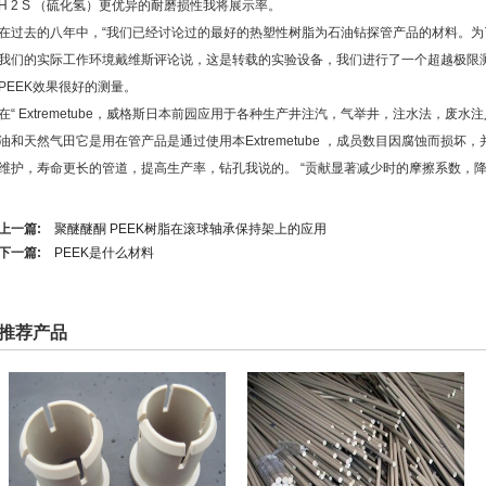
H 2 S （硫化氢）更优异的耐磨损性我将展示率。
在过去的八年中，“我们已经讨论过的最好的热塑性树脂为石油钻探管产品的材料。
我们的实际工作环境戴维斯评论说，这是转载的实验设备，我们进行了一个超越极限
PEEK效果很好的测量。
在“ Extremetube，威格斯日本前园应用于各种生产井注汽，气举井，注水法，废
油和天然气田它是用在管产品是通过使用本Extremetube ，成员数目因腐蚀而损
维护，寿命更长的管道，提高生产率，钻孔我说的。 “贡献显著减少时的摩擦系数，
上一篇:
聚醚醚酮 PEEK树脂在滚球轴承保持架上的应用
下一篇:
PEEK是什么材料
推荐产品