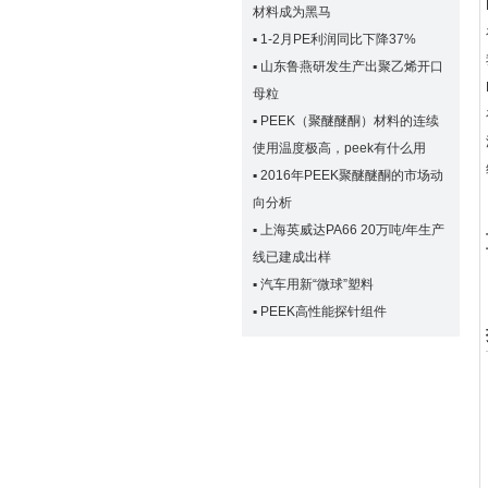
材料成为黑马
▪
1-2月PE利润同比下降37%
▪
山东鲁燕研发生产出聚乙烯开口
母粒
▪
PEEK（聚醚醚酮）材料的连续
使用温度极高，peek有什么用
▪
2016年PEEK聚醚醚酮的市场动
向分析
▪
上海英威达PA66 20万吨/年生产
线已建成出样
▪
汽车用新“微球”塑料
▪
PEEK高性能探针组件