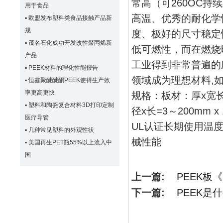
常高（可260OC持
用于食品
高温、优秀的耐化学
▪
欧盟发布塑料类食品接触产品新
规
度、极好的尺寸稳定
▪
茂名石化成功开发改性聚丙烯新
低可燃性，而在燃烧
产品
工业得到非常普遍的
▪
PEEK材料的理化性能报告
领域成为理想材料,
▪
恒鑫聚醚醚酮PEEK使得生产效
率更高更快
规格：板材：厚x宽长=5～
▪
塑料和陶瓷复合材料3D打印定制
径x长=3～200mm
医疗导管
UL认证长期使用温度
▪
几种常见塑料的外观性状
械性能
▪
美国再生PET瓶55%以上流入中
国
上一篇:
PEEK板
下一篇:
PEEK是