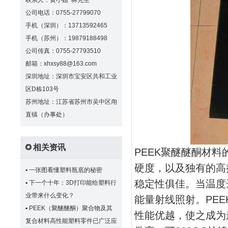
联系人：黄小姐 林先生
公司电话：0755-27799070
手机（深圳）：13713592465
手机（苏州）：19879188498
公司传真：0755-27793510
邮箱：xhxsy88@163.com
深圳地址：深圳市宝安区共和工业
区D栋103号
苏州地址：江苏省苏州市吴中区甪
直镇（办事处）
相关资讯
PEEK聚醚醚酮材
硬度，以及独有的高
▪
一张图看懂塑料瓶底的秘密
稳定性俱佳。当温度
▪
下一个十年：3D打印能给塑料行
业带来什么变化？
能量射线照射。PE
▪
PEEK（聚醚醚酮）聚合物及其
性能优越，使之成为
复合材料高性能塑料零件已广泛应