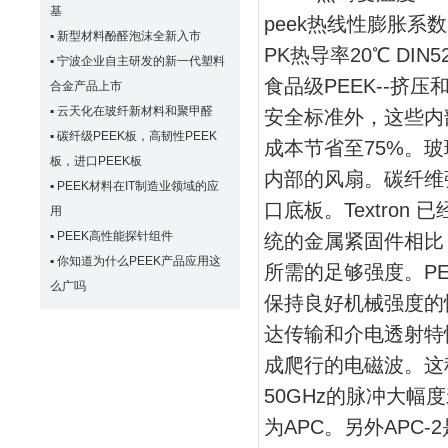
基
peek热线性膨胀系数 DI
▪
新型材料酚醛泡沫全新入市
PK热导率20℃ DIN52
▪
宁波企业自主研发的新一代塑料
食品级PEEK--挤
合金产品上市
▪
云天化在玻纤新材料和聚甲醛
安全标准外，这些内
▪
碳纤级PEEK板，高韧性PEEK
成本节省至75%。
板，进口PEEK板
内部的风扇。碳纤维
▪
PEEK材料在IT制造业领域的应
口底板。Textro
用
▪
PEEK高性能探针组件
统的金属紧固件相比
▪
你知道为什么PEEK产品应用这
所需的足够强度。P
么广吗
保持良好机械强度的性
达传输和介电透射特
成爬行的电磁波。这
50GHz的脉冲大
为APC。另外APC-2