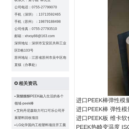
联系人：黄小姐 林先生
公司电话：0755-27799070
手机（深圳）：13713592465
手机（苏州）：19879188498
公司传真：0755-27793510
邮箱：xhxsy88@163.com
深圳地址：深圳市宝安区共和工业
区D栋103号
苏州地址：江苏省苏州市吴中区甪
直镇（办事处）
相关资讯
▪
聚醚醚酮PEEK融入生活的各个
进口PEEK棒弹性模
领域-peek棒
进口PEEK棒 弹性模量 
▪
艾利丹尼森助力可口可乐公司开
进口PEEK板 维卡软化
展塑料回收项目
▪
LG化学国内工程塑料项目开工奠
PEEK热畸变温度 IS