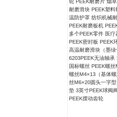
轮 PEEK耐磨片 烟
耐磨滑块 PEEK塑料
温防护罩 纺织机械耐磨
PEEK耐磨板机 PE
多个PEEK零件 医
PEEK密封板 PEE
高温耐磨滑块（墨绿色
6203PEEK无油轴承
国标螺丝 PEEK螺丝M
螺丝M4×13（基体螺丝
丝M6×20圆头一字型
垫 3英寸PEEK球阀
PEEK摆动齿轮