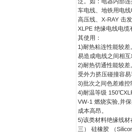
泛。如：电器内部连
车电线、地铁用电线
高压线、X-RAY 
XLPE 绝缘电线电
其使用：
1)耐热粘连性能较
易造成电线之间相互
2)耐热切通性能较差
受外力挤压碰撞容易
3)批次之间色差难
4)耐温等级 150℃
VW-1 燃烧实验,
成本高昂。
5)该类材料绝缘线
三） 硅橡胶 （Silic