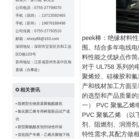
联系人：黄小姐 林先生
公司电话：0755-27799070
手机（深圳）：13713592465
手机（苏州）：19879188498
公司传真：0755-27793510
peek棒：绝缘材
邮箱：xhxsy88@163.com
围。结合多年电线电
深圳地址：深圳市宝安区共和工业
区D栋103号
料性能之优缺点作简
苏州地址：江苏省苏州市吴中区甪
对于 UL758 系
直镇（办事处）
聚烯烃、硅橡胶和氟
产和线材加工方面呈
相关资讯
的选型和产品质量的
▪
阻燃型生物质基聚氨酯建筑
一） PVC 聚氯乙
▪
氯化聚乙烯专用树脂新品试产成
PVC 聚氯乙烯 （
功
剂、阻燃剂、润滑剂
▪
新型聚氨酯发泡剂绿色环保
特性需求,其配方做
▪
首批国产辛烯－乙烯共聚物下线