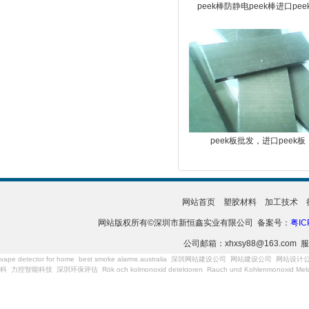
peek棒防静电peek棒进口pee
peek板批发，进口peek板
网站首页
塑胶材料
加工技术
网站版权所有©深圳市新恒鑫实业有限公司 备案号：
粤IC
公司邮箱：xhxsy88@163.com 服
vape detector for home
best smoke alarms australia
深圳网站建设公司
网站建设公司
网站设计
科
力控智能科技
深圳环保评估
Rök och kolmonoxid detektoren
Rauch und Kohlenmonoxid Meld