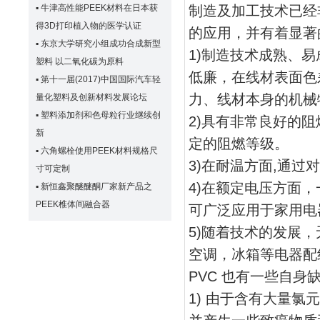
▪
牛津高性能PEEK材料在日本获
制造及加工技术已经
得3D打印植入物的医学认证
的应用，并有着显著
▪
东京大学研究小组成功合成新型
1)制造技术成熟、
塑料 以二氧化碳为原料
低廉，在线材表面色
▪
第十一届(2017)中国国际汽车轻
力、线材本身的机械
量化塑料及创新材料发展论坛
▪
塑料添加剂和色母粒行业继续创
2)具有非常良好的阻
新
定的阻燃等级。
▪
六角螺栓使用PEEK材料规格尺
3)在耐温方面,通过
寸可定制
4)在额定电压方面，一
▪
新恒鑫聚醚醚酮厂家新产品之
PEEK椎体间融合器
可广泛应用于家用电
5)随着技术的发展，
空调，冰箱等电器配
PVC 也有一些自身
1) 由于含有大量氯