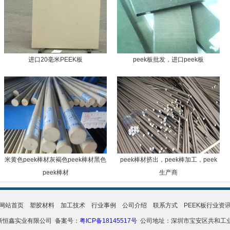
进口20毫米PEEK板
peek板批发，进口peek板
米黄色peek棒材灰褐色peek棒材黑色
peek棒材挤出，peek棒加工，peek
peek棒材
生产商
网站首页
塑胶材料
加工技术
行业事例
公司介绍
联系方式
PEEK板行业资
新恒鑫实业有限公司 备案号：
粤ICP备18145517号
公司地址：深圳市宝安区共和工业