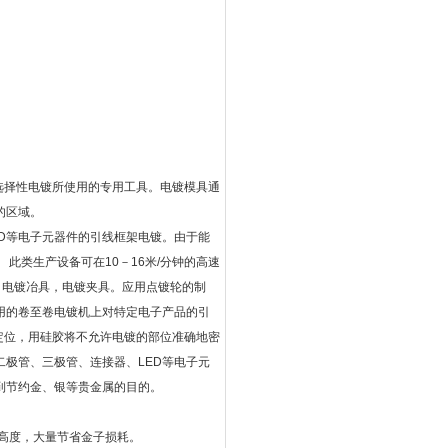
e）选择性电镀所使用的专用工具。电镀模具通
的区域。
ED等电子元器件的引线框架电镀。由于能
此类生产设备可在10－16米/分钟的高速
，电镀冶具，电镀夹具。应用点镀轮的制
用的卷至卷电镀机上对特定电子产品的引
框架定位，用硅胶将不允许电镀的部位准确地密
二极管、三极管、连接器、LED等电子元
到节约金、银等贵金属的目的。
和高度，大量节省金子损耗。