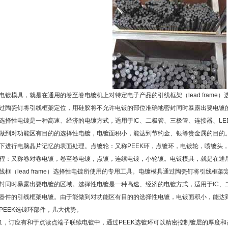
电镀模具，就是在通用的卷至卷电镀机上对特定电子产品的引线框架（lead fram
过陶瓷钉将引线框架定位，用硅胶将不允许电镀的部位准确地密封同时暴露出要电镀
选择性电镀是一种高速、经济的电镀方式，适用于IC、二极管、三极管、连接器、L
做到对功能区有目的的选择性电镀，电镀面积小，能达到节约金、银等贵金属的目的。 
下进行电脑晶片记忆的表面处理。点镀轮：又称PEEK环，点镀环，电镀轮，喷镀头
程：又称卷对卷电镀，卷至卷电镀，点镀，连续电镀，小轮镀。电镀模具，就是在通
线框（lead frame）选择性电镀所使用的专用工具。电镀模具通过陶瓷钉将引线
封同时暴露出要电镀的区域。选择性电镀是一种高速、经济的电镀方式，适用于IC、
器件的引线框架电镀。由于能做到对功能区有目的的选择性电镀，电镀面积小，能达
PEEK选镀环部件，几大优势。
1，订应有和于点读点端子联续电镀中，通过PEEK选镀环可以精密控制镀层的厚度