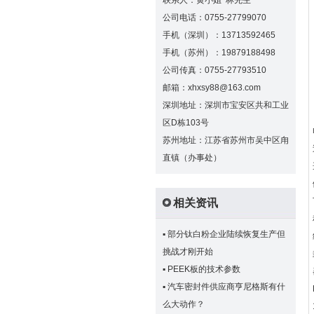
联系人：黄小姐 林先生
公司电话：0755-27799070
手机（深圳）：13713592465
手机（苏州）：19879188498
公司传真：0755-27793510
邮箱：xhxsy88@163.com
深圳地址：深圳市宝安区共和工业
区D栋103号
苏州地址：江苏省苏州市吴中区甪
直镇（办事处）
相关资讯
▪
部分钛白粉企业陆续恢复生产但
挑战才刚开始
▪
PEEK板的技术参数
▪
汽车密封件供应商亨尼格斯有什
么大动作？