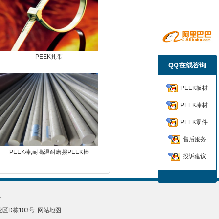
PEEK扎带
QQ在线咨询
PEEK板材
PEEK棒材
PEEK零件
售后服务
PEEK棒,耐高温耐磨损PEEK棒
投诉建议
讯
区D栋103号
网站地图